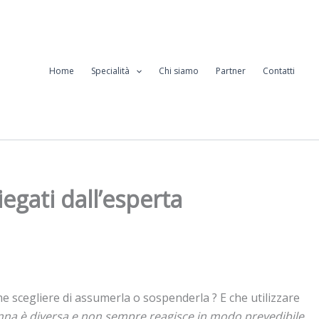
Home
Specialità
Chi siamo
Partner
Contatti
iegati dall’esperta
come scegliere di assumerla o sospenderla ? E che utilizzare
nna è diversa e non sempre reagisce in modo prevedibile