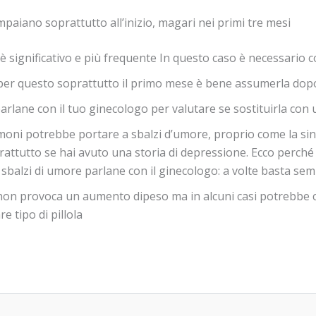
mpaiano soprattutto all’inizio, magari nei primi tre mesi
 è significativo e più frequente In questo caso è necessario c
, per questo soprattutto il primo mese è bene assumerla do
arlane con il tuo ginecologo per valutare se sostituirla con u
moni potrebbe portare a sbalzi d’umore, proprio come la si
attutto se hai avuto una storia di depressione. Ecco perché è
 sbalzi di umore parlane con il ginecologo: a volte basta sem
non provoca un aumento dipeso ma in alcuni casi potrebbe ca
 tipo di pillola