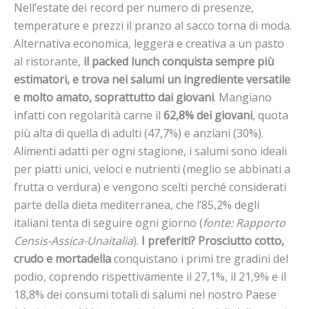
Nell’estate dei record per numero di presenze,
temperature e prezzi il pranzo al sacco torna di moda.
Alternativa economica, leggera e creativa a un pasto
al ristorante,
il packed lunch conquista sempre più
estimatori, e trova nei salumi un ingrediente versatile
e molto amato, soprattutto dai giovani
. Mangiano
infatti con regolarità carne il
62,8% dei giovani
, quota
più alta di quella di adulti (47,7%) e anziani (30%).
Alimenti adatti per ogni stagione, i salumi sono ideali
per piatti unici, veloci e nutrienti (meglio se abbinati a
frutta o verdura) e vengono scelti perché considerati
parte della dieta mediterranea, che l’85,2% degli
italiani tenta di seguire ogni giorno (
fonte: Rapporto
Censis-Assica-Unaitalia
).
I preferiti? Prosciutto cotto,
crudo e mortadella
conquistano i primi tre gradini del
podio, coprendo rispettivamente il 27,1%, il 21,9% e il
18,8% dei consumi totali di salumi nel nostro Paese