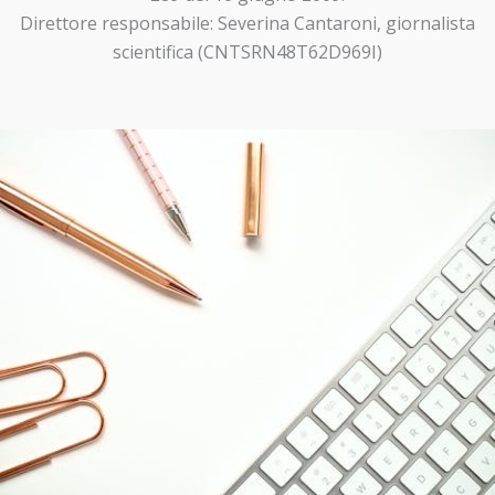
Direttore responsabile: Severina Cantaroni, giornalista
scientifica (CNTSRN48T62D969I)