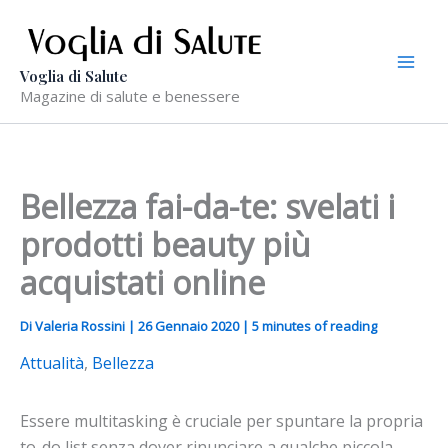
Vai
al
contenuto
Voglia di Salute
Magazine di salute e benessere
Bellezza fai-da-te: svelati i
prodotti beauty più
acquistati online
Di
Valeria Rossini
|
26 Gennaio 2020
|
5 minutes of reading
Attualità
,
Bellezza
Essere multitasking è cruciale per spuntare la propria
to-do list senza dover rinunciare a qualche piccola