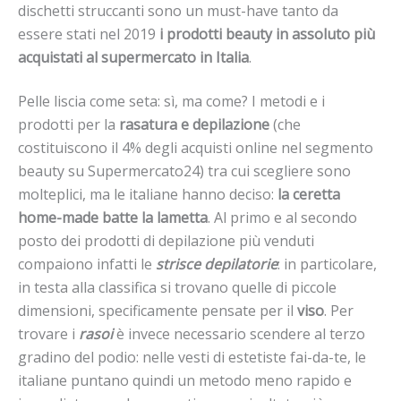
dischetti struccanti sono un must-have tanto da
essere stati nel 2019
i prodotti beauty in assoluto più
acquistati al supermercato in Italia
.
Pelle liscia come seta: sì, ma come? I metodi e i
prodotti per la
rasatura e depilazione
(che
costituiscono il 4% degli acquisti online nel segmento
beauty su Supermercato24) tra cui scegliere sono
molteplici, ma le italiane hanno deciso:
la ceretta
home-made batte la lametta
. Al primo e al secondo
posto dei prodotti di depilazione più venduti
compaiono infatti le
strisce depilatorie
: in particolare,
in testa alla classifica si trovano quelle di piccole
dimensioni, specificamente pensate per il
viso
. Per
trovare i
rasoi
è invece necessario scendere al terzo
gradino del podio: nelle vesti di estetiste fai-da-te, le
italiane puntano quindi un metodo meno rapido e