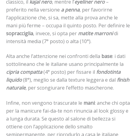
classico, il
kajal nero
, mentre l’
eyeliner nero
–
preferito nella versione
a penna
, per favorirne
l’applicazione che, si sa, mette alla prova anche le
mani più ferme – occupa il quinto posto. Per definire le
sopracciglia
, invece, si opta per
matite marroni
di
intensità media (7° posto) o alta (10°).
Alta anche l’attenzione nei confronti della
base
: i dati
sottolineano che le italiane usano principalmente la
cipria compatta
(4° posto) per fissare il
fondotinta
liquido
(8°), meglio se dalla texture leggera e dal
finish
naturale
, per scongiurare l’effetto mascherone.
Infine, non vengono trascurate le
mani
: anche chi opta
per la manicure fai-da-te non rinuncia al look glossy e
a lunga durata. Se questo al salone di bellezza si
ottiene con l’applicazione dello smalto
semipermanente, per riprodurlo a casa le italiane