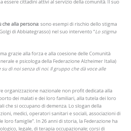
sere cittadini attivi al servizio della comunità. Il suo
ù che alla persona
: sono esempi di rischio dello stigma
lo Golgi di Abbiategrasso) nel suo intervento “
Lo stigma
gma grazie alla forza e alla coesione delle Comunità
erale e psicologa della Federazione Alzheimer Italia)
 su di noi senza di noi
.
Il gruppo che dà voce alle
ore organizzazione nazionale non profit dedicata alla
rto dei malati e dei loro familiari, alla tutela dei loro
cali che si occupano di demenza. Lo slogan della
ioni, medici, operatori sanitari e sociali, associazioni di
 loro famiglie”. In 26 anni di storia, la Federazione ha
cologico, legale, di terapia occupazionale; corsi di