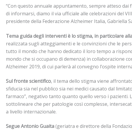
“Con questo annuale appuntamento, sempre atteso dai famil
di informarsi, diamo il via ufficiale alle celebrazioni de
presidente della Federazione Alzheimer Italia, Gabriella Sa
Tema guida degli interventi è lo stigma,
in particolare all
realizzata sugli atteggiamenti e le convinzioni che le pers
tutto il mondo che hanno dedicato il loro tempo a risponde
mondo che si occupano di demenza) in collaborazione con 
Alzheimer 2019, di cui parlerà al convegno l’ospite intern
Sul fronte scientifico
, il tema dello stigma viene affronta
sfiducia sia nel pubblico sia nei medici causato dal limitat
farmaco”, negativo tanto quanto quello verso i pazienti. 
sottolineare che per patologie così complesse, intersecate 
a livello internazionale.
Segue
Antonio Guaita
(geriatra e direttore della Fondazi