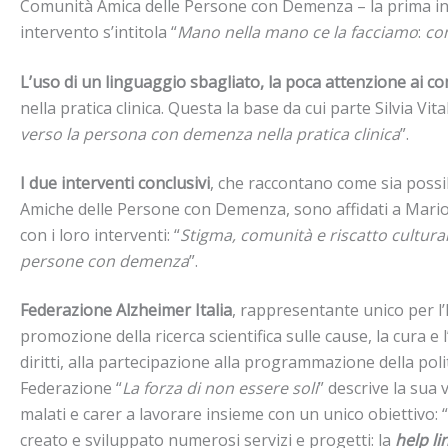
Comunità Amica delle Persone con Demenza – la prima in Ita
intervento s’intitola “
Mano nella mano ce la facciamo
:
co
L’uso di un linguaggio sbagliato, la poca attenzione ai c
nella pratica clinica. Questa la base da cui parte Silvia Vi
verso la persona con demenza nella pratica clinica
”.
I due interventi conclusivi
, che raccontano come sia possib
Amiche delle Persone con Demenza, sono affidati a Mario 
con i loro interventi: “
Stigma, comunità e riscatto cultura
persone con demenza
”.
Federazione Alzheimer Italia
, rappresentante unico per l’
promozione della ricerca scientifica sulle cause, la cura e 
diritti, alla partecipazione alla programmazione della poli
Federazione “
La forza di non essere soli
” descrive la sua 
malati e carer a lavorare insieme con un unico obiettivo: “
creato e sviluppato numerosi servizi e progetti: la
help l