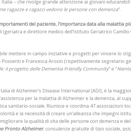
lia – che rivolge grande attenzione ai giovani educandoli a es
me ragazze e ragazzi vedono le persone con demenza
”.
omportamenti del paziente, l’importanza data alla malattia pi
tali (geriatra e direttore medico dell’Istituto Geriatrico Camil
ile mettere in campo iniziative e progetti per vincere lo sti
Possenti e Francesca Arosio (rispettivamente segretario gen
le: il progetto delle Dementia Friendly Community
” e “
Niente
Italia di Alzheimer’s Disease International (ADI), è la maggi
l’assistenza per la malattia di Alzheimer e la demenza, al suppo
tica sanitario-sociale. Riunisce e coordina 47 associazioni lo
volontà e la necessità di creare un’alleanza che impegni istituz
migliorare la qualità di vita delle persone con demenza e delle
ine Pronto Alzheimer
; consulenze gratuite di tipo sociale, psi