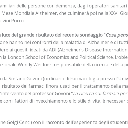
iari delle persone con demenza, dagli operatori sanitari ma 
l VIII Mese Mondiale Alzheimer, che culminerà poi nella XXVI 
lvini Porro.
a luce del grande risultato del recente
sondaggio “
Cosa pens
one hanno nei confronti della malattia di Alzheimer e di tutti 
re ai quesiti ideati da ADI (Alzheimer’s Disease Internationa
la London School of Economics and Political Science. L’obiet
azionale Wendy Weidner, responsabile della ricerca e della po
to da Stefano Govoni (ordinario di Farmacologia presso l’Unive
o risultato dei farmaci finora usati per il trattamento della m
L’intervento del professor Govoni “
La ricerca sui farmaci pe
con i fattori di invecchiamento e lo stile di vita, è necessar
one Golgi Cenci) con il racconto dell’esperienza degli student