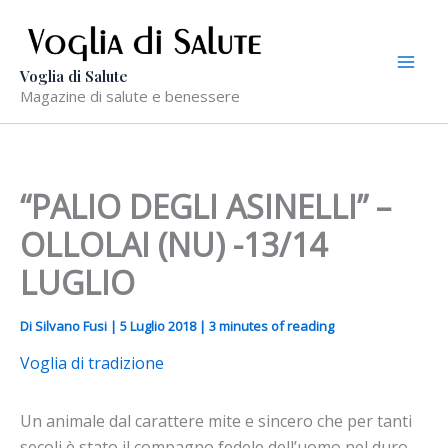
Vai
al
contenuto
Voglia di Salute
Magazine di salute e benessere
“PALIO DEGLI ASINELLI” –
OLLOLAI (NU) -13/14
LUGLIO
Di
Silvano Fusi
|
5 Luglio 2018
|
3 minutes of reading
Voglia di tradizione
Un animale dal carattere mite e sincero che per tanti
secoli è stato il compagno fedele dell’uomo nel duro