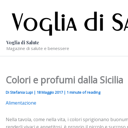
Vai
al
contenuto
Voglia di Salute
Magazine di salute e benessere
Colori e profumi dalla Sicilia
Di
Stefania Lupi
|
18 Maggio 2017
|
1 minute of reading
Alimentazione
Nella tavola, come nella vita, i colori sprigionano buonumor
renderli vivaci e appetitosi, è proprio il piccolo e succoso