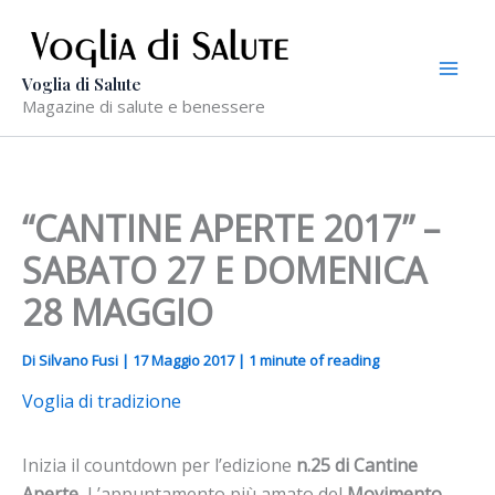
Vai
al
contenuto
Voglia di Salute
Magazine di salute e benessere
“CANTINE APERTE 2017” –
SABATO 27 E DOMENICA
28 MAGGIO
Di
Silvano Fusi
|
17 Maggio 2017
|
1 minute of reading
Voglia di tradizione
Inizia il countdown per l’edizione
n.25 di Cantine
Aperte
, L’appuntamento più amato del
Movimento