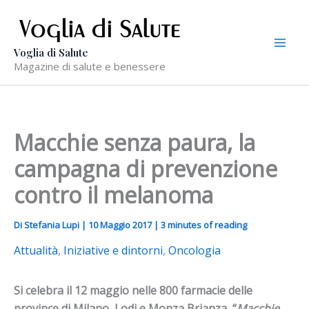
Vai
al
contenuto
Voglia di Salute
Magazine di salute e benessere
Macchie senza paura, la
campagna di prevenzione
contro il melanoma
Di
Stefania Lupi
|
10 Maggio 2017
|
3 minutes of reading
Attualità
,
Iniziative e dintorni
,
Oncologia
Si celebra il 12 maggio nelle 800 farmacie delle
province di Milano, Lodi e Monza Brianza, “
Macchie,