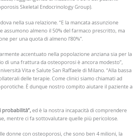
teoporosis Skeletal Endocrinology Group).
Padova nella sua relazione. “E la mancata assunzione
ti che assumono almeno il 50% del farmaco prescritto, ma
ione per una quota di almeno l’80%”.
olarmente accentuato nella popolazione anziana sia per la
hio di una frattura da osteoporosi è ancora modesto”,
iversità Vita e Salute San Raffaele di Milano. “Alla bassa
llaterali delle terapie. Come clinici siamo chiamati ad
steoporotiche. È dunque nostro compito aiutare il paziente a
 probabilità”,
ed è la nostra incapacità di comprendere
ue, mentre ci fa sottovalutare quelle più pericolose.
elle donne con osteoporosi, che sono ben 4 milioni, la