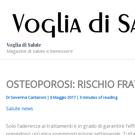
Vai
al
contenuto
Voglia di Salute
Magazine di salute e benessere
OSTEOPOROSI: RISCHIO F
Di
Severina Cantaroni
|
6 Maggio 2017
|
3 minutes of reading
Salute news
Solo l’aderenza ai trattamenti è in grado di garantire l’ef
prevedono un’unica somministrazione settimanale. Tuttav