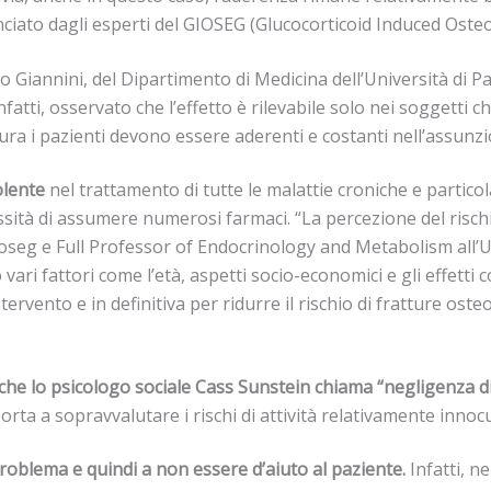
o lanciato dagli esperti del GIOSEG (Glucocorticoid Induced Os
ro Giannini, del Dipartimento di Medicina dell’Università di 
, infatti, osservato che l’effetto è rilevabile solo nei sogget
tura i pazienti devono essere aderenti e costanti nell’assunz
olente
nel trattamento di tutte le malattie croniche e partic
ssità di assumere numerosi farmaci. “La percezione del risc
oseg e Full Professor of Endocrinology and Metabolism all’Un
ri fattori come l’età, aspetti socio-economici e gli effetti co
intervento e in definitiva per ridurre il rischio di fratture o
he lo psicologo sociale Cass Sunstein chiama “negligenza di
rta a sopravvalutare i rischi di attività relativamente innoc
 problema e quindi a non essere d’aiuto al paziente.
Infatti, n