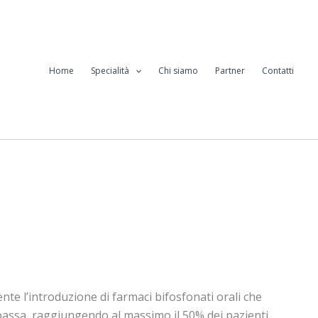
Home
Specialità
Chi siamo
Partner
Contatti
ente l’introduzione di farmaci bifosfonati orali che
bassa, raggiungendo al massimo il 50% dei pazienti