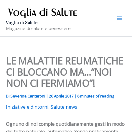
Vai
al
contenuto
Voglia di Salute
Magazine di salute e benessere
LE MALATTIE REUMATICHE
CI BLOCCANO MA…“NOI
NON CI FERMIAMO”!
Di
Severina Cantaroni
|
26 Aprile 2017
|
6 minutes of reading
Iniziative e dintorni
,
Salute news
Ognuno di noi compie quotidianamente gesti in modo
del tutto naturale, automatico. Senza praticamente