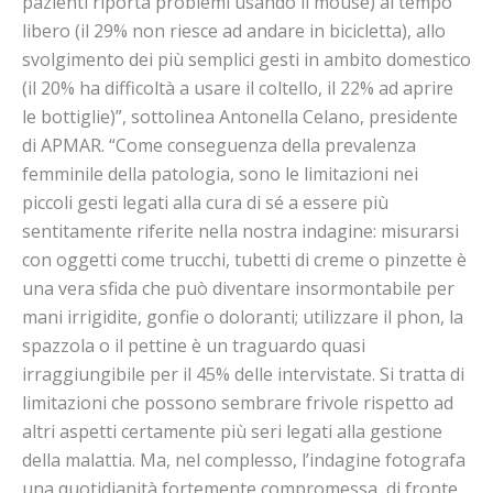
pazienti riporta problemi usando il mouse) al tempo
libero (il 29% non riesce ad andare in bicicletta), allo
svolgimento dei più semplici gesti in ambito domestico
(il 20% ha difficoltà a usare il coltello, il 22% ad aprire
le bottiglie)”, sottolinea Antonella Celano, presidente
di APMAR. “Come conseguenza della prevalenza
femminile della patologia, sono le limitazioni nei
piccoli gesti legati alla cura di sé a essere più
sentitamente riferite nella nostra indagine: misurarsi
con oggetti come trucchi, tubetti di creme o pinzette è
una vera sfida che può diventare insormontabile per
mani irrigidite, gonfie o doloranti; utilizzare il phon, la
spazzola o il pettine è un traguardo quasi
irraggiungibile per il 45% delle intervistate. Si tratta di
limitazioni che possono sembrare frivole rispetto ad
altri aspetti certamente più seri legati alla gestione
della malattia. Ma, nel complesso, l’indagine fotografa
una quotidianità fortemente compromessa, di fronte