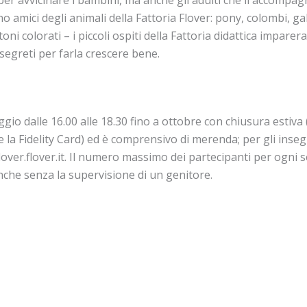
per avvicinare i bambini, ma anche gli adulti che li accompa
no amici degli animali della Fattoria Flover: pony, colombi, gal
oni colorati – i piccoli ospiti della Fattoria didattica impar
 segreti per farla crescere bene.
io dalle 16.00 alle 18.30 fino a ottobre con chiusura estiva (
la Fidelity Card) ed è comprensivo di merenda; per gli insegna
lover.flover.it. Il numero massimo dei partecipanti per ogni s
anche senza la supervisione di un genitore.