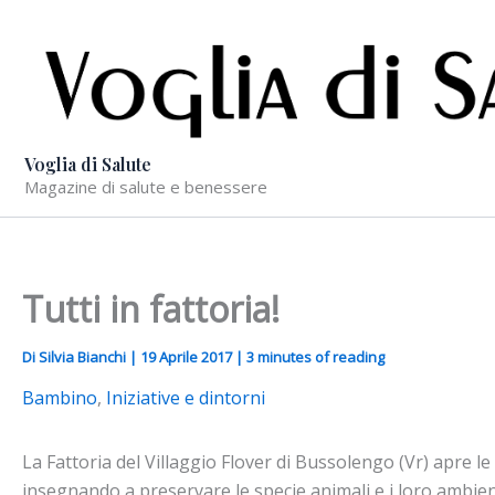
Vai
al
contenuto
Voglia di Salute
Magazine di salute e benessere
Tutti in fattoria!
Di
Silvia Bianchi
|
19 Aprile 2017
|
3 minutes of reading
Bambino
,
Iniziative e dintorni
La Fattoria del Villaggio Flover di Bussolengo (Vr) apre l
insegnando a preservare le specie animali e i loro ambient