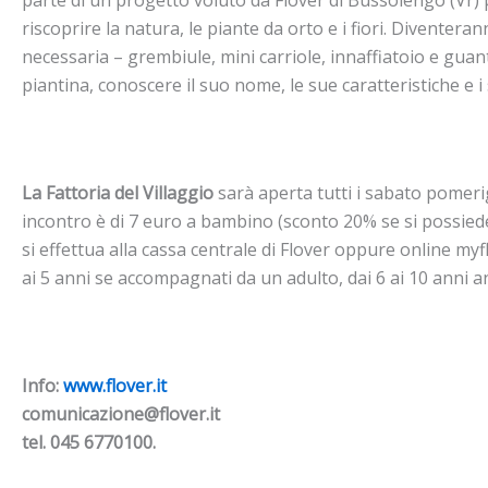
parte di un progetto voluto da Flover di Bussolengo (Vr) 
riscoprire la natura, le piante da orto e i fiori. Diventeran
necessaria – grembiule, mini carriole, innaffiatoio e guant
piantina, conoscere il suo nome, le sue caratteristiche e i
La Fattoria del Villaggio
sarà aperta tutti i sabato pomerigg
incontro è di 7 euro a bambino (sconto 20% se si possiede 
si effettua alla cassa centrale di Flover oppure online myf
ai 5 anni se accompagnati da un adulto, dai 6 ai 10 anni 
Info:
www.flover.it
comunicazione@flover.it
tel. 045 6770100.