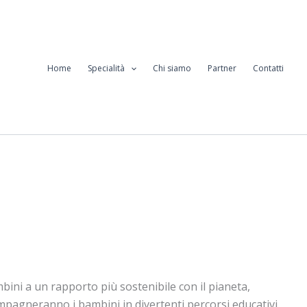
Home
Specialità
Chi siamo
Partner
Contatti
bini a un rapporto più sostenibile con il pianeta,
compagneranno i bambini in divertenti percorsi educativi,