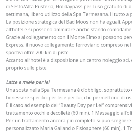
di Sesto/Alta Pusteria, Holidaypass per l’uso gratuito d
settimana, libero utilizzo della Spa Termesana. Il tutto a
La posizione strategica del Bad Moos non ha eguali. Appena
all’hotel e si possono ammirare anche stando comodamen
Grazie al collegamento con il Monte Elmo si possono percor
Express, il nuovo collegamento ferroviario compreso nel p
sportivi oltre 200 km di piste.
Accanto all’hotel è a disposizione un centro noleggio sci,
proprio sulle piste.
Latte e miele per lei
Una sosta nella Spa Termesana è d’obbligo, soprattutto d
benessere specifici per lei e per lui, che permettono di r
È il caso ad esempio dei “Beauty Day per Lei” comprensivi 
trattamento occhi e decolleté (60 min), 1 Massaggio all’oli
Per un trattamento ancora più completo si può scegliere i
personalizzato Maria Galland o Fisiosphere (60 min), 1 T