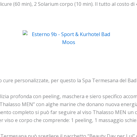
cure (60 min), 2 Solarium corpo (10 min). Il tutto al costo di
no cure personalizzate, per questo la Spa Termesana del Bad
izia profonda con peeling, maschera e siero specifico acco
so Thalasso MEN” con alghe marine che donano nuova energia a
mento completo si può far seguire al viso Thalasso MEN un co
 viso e corpo che comprende: 1 peeling, 1 massaggio schiena
pa Termesana può scegliere il pacchetto “Beauty Day per Lui”