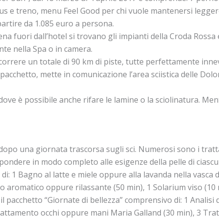
i bus e treno, menu Feel Good per chi vuole mantenersi legg
 partire da 1.085 euro a persona.
 fuori dall’hotel si trovano gli impianti della Croda Rossa 
te nella Spa o in camera.
rere un totale di 90 km di piste, tutte perfettamente innevat
acchetto, mette in comunicazione l’area sciistica delle Dolom
 dove è possibile anche rifare le lamine o la sciolinatura. M
opo una giornata trascorsa sugli sci. Numerosi sono i tratt
ispondere in modo completo alle esigenze della pelle di ciasc
di: 1 Bagno al latte e miele oppure alla lavanda nella vasca 
o aromatico oppure rilassante (50 min), 1 Solarium viso (10 mi
l pacchetto “Giornate di bellezza” comprensivo di: 1 Analisi
rattamento occhi oppure mani Maria Galland (30 min), 3 Trat