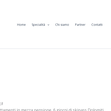
Home
Specialità
Chi siamo
Partner
Contatti
i!
ottamenti in mezza pensione, 6 giorni di skipass Dolomiti