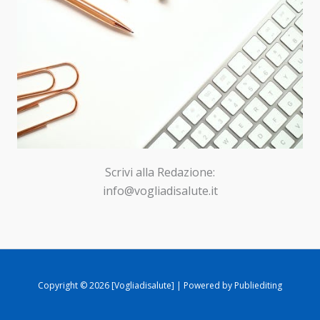
Scrivi alla Redazione:
info@vogliadisalute.it
Copyright © 2026 [Vogliadisalute] | Powered by Publiediting