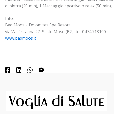
di pietra (20 min), 1 Massaggio sportivo o relax (50 min),
Info:
Bad Moos – Dolomites Spa Resort
via Val Fiscalina 27, Sesto Moso (BZ) tel. 0474.713100
www.badmoos.it