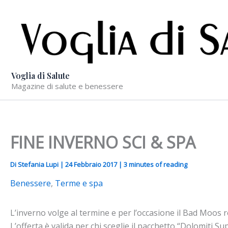
Vai
al
contenuto
Voglia di Salute
Magazine di salute e benessere
FINE INVERNO SCI & SPA
Di
Stefania Lupi
|
24 Febbraio 2017
|
3 minutes of reading
Benessere
,
Terme e spa
L’inverno volge al termine e per l’occasione il Bad Moos re
L’offerta è valida per chi sceglie il pacchetto “Dolomiti 