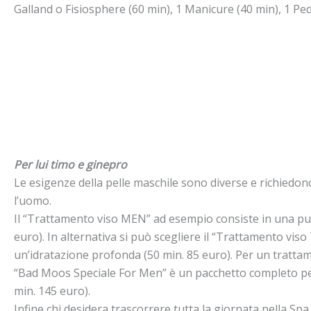
Galland o Fisiosphere (60 min), 1 Manicure (40 min), 1 Pedi
Per lui timo e ginepro
Le esigenze della pelle maschile sono diverse e richiedo
l’uomo.
Il “Trattamento viso MEN” ad esempio consiste in una pul
euro). In alternativa si può scegliere il “Trattamento vi
un’idratazione profonda (50 min. 85 euro). Per un tratta
“Bad Moos Speciale For Men” è un pacchetto completo per
min. 145 euro).
Infine chi desidera trascorrere tutta la giornata nella S