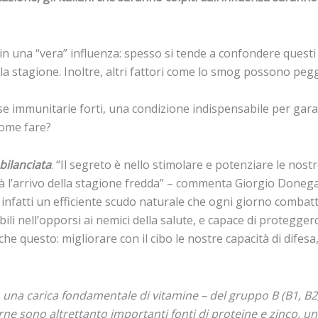
in una “vera” influenza: spesso si tende a confondere questi m
 della stagione. Inoltre, altri fattori come lo smog possono p
immunitarie forti, una condizione indispensabile per garantir
come fare?
bilanciata
. “Il segreto è nello stimolare e potenziare le nos
à l’arrivo della stagione fredda” – commenta Giorgio Donegani
 infatti un efficiente scudo naturale che ogni giorno combat
ili nell’opporsi ai nemici della salute, e capace di protegger
e questo: migliorare con il cibo le nostre capacità di difesa,
una carica fondamentale di vitamine – del gruppo B (B1, B2, 
arne sono altrettanto importanti fonti di proteine e zinco, 