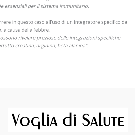
e essenziali per il sistema immunitario.
rrere in questo caso all’uso di un integratore specifico da
, a causa della febbre.
ossono rivelare preziose delle integrazioni specifiche
tutto creatina, arginina, beta alanina”.