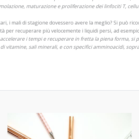
lazione, maturazione e proliferazione dei linfociti T, cellul
ri, i mali di stagione dovessero avere la meglio? Si può rico
tà per recuperare più velocemente i liquidi persi, ad esempio
ccelerare i tempi e recuperare in fretta la piena forma, si p
 vitamine, sali minerali, e con specifici amminoacidi, soprat