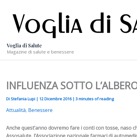
Vai
al
contenuto
Voglia di Salute
Magazine di salute e benessere
INFLUENZA SOTTO L’ALBERO? Co
Di
Stefania Lupi
|
12 Dicembre 2016
|
3 minutes of reading
Attualità
,
Benessere
Anche quest’anno dovremo fare i conti con tosse, naso chi
Assosalute, l’Associazione nazionale farmaci di automedicaz