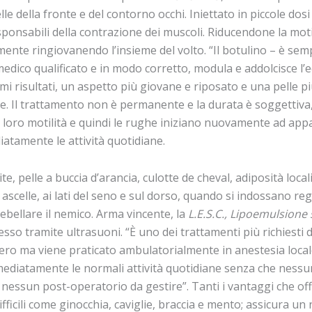
le della fronte e del contorno occhi. Iniettato in piccole dosi
ponsabili della contrazione dei muscoli. Riducendone la motil
ente ringiovanendo l’insieme del volto. “Il botulino – è semp
dico qualificato e in modo corretto, modula e addolcisce l’e
rimi risultati, un aspetto più giovane e riposato e una pelle 
l trattamento non è permanente e la durata è soggettiva, p
oro motilità e quindi le rughe iniziano nuovamente ad appari
atamente le attività quotidiane.
ite, pelle a buccia d’arancia, culotte de cheval, adiposità loca
 ascelle, ai lati del seno e sul dorso, quando si indossano reg
ebellare il nemico. Arma vincente, la
L.E.S.C., Lipoemulsione
esso tramite ultrasuoni. “È uno dei trattamenti più richiesti d
iero ma viene praticato ambulatorialmente in anestesia local
mediatamente le normali attività quotidiane senza che nessun
ssun post-operatorio da gestire”. Tanti i vantaggi che offr
fficili come ginocchia, caviglie, braccia e mento; assicura un