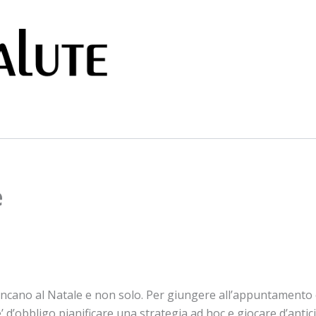
e
 mancano al Natale e non solo. Per giungere all’appuntamento 
 d’obbligo pianificare una strategia ad hoc e giocare d’antici