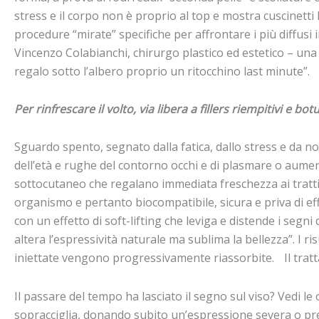
stress e il corpo non è proprio al top e mostra cuscinetti 
procedure “mirate” specifiche per affrontare i più diffusi i
Vincenzo Colabianchi, chirurgo plastico ed estetico – un
regalo sotto l’albero proprio un ritocchino last minute”.
Per rinfrescare il volto, via libera a fillers riempitivi e b
Sguardo spento, segnato dalla fatica, dallo stress e da n
dell’età e rughe del contorno occhi e di plasmare o aumen
sottocutaneo che regalano immediata freschezza ai tratti.
organismo e pertanto biocompatibile, sicura e priva di effe
con un effetto di soft-lifting che leviga e distende i seg
altera l’espressività naturale ma sublima la bellezza”. I ri
iniettate vengono progressivamente riassorbite. Il tratt
Il passare del tempo ha lasciato il segno sul viso? Vedi le 
sopracciglia, donando subito un’espressione severa o preo