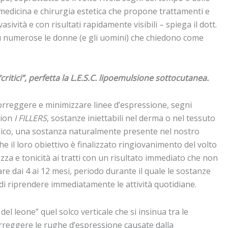
a medicina e chirurgia estetica che propone trattamenti e
ività e con risultati rapidamente visibili – spiega il dott.
iù numerose le donne (e gli uomini) che chiedono come
“critici”, perfetta la L.E.S.C. lipoemulsione sottocutanea.
correggere e minimizzare linee d’espressione, segni
tion
I FILLERS
, sostanze iniettabili nel derma o nel tessuto
ronico, una sostanza naturalmente presente nel nostro
he il loro obiettivo è finalizzato ringiovanimento del volto
zza e tonicità ai tratti con un risultato immediato che non
iare dai 4 ai 12 mesi, periodo durante il quale le sostanze
i riprendere immediatamente le attività quotidiane.
del leone” quel solco verticale che si insinua tra le
correggere le rughe d’espressione causate dalla