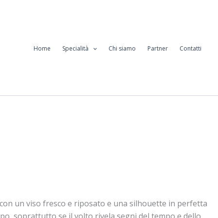
Home
Specialità
Chi siamo
Partner
Contatti
con un viso fresco e riposato e una silhouette in perfetta
po, soprattutto se il volto rivela segni del tempo e dello