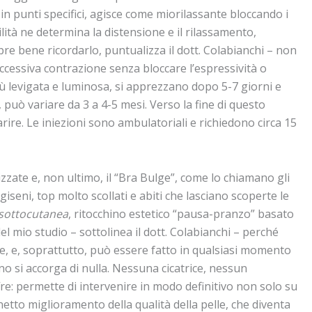
 in punti specifici, agisce come miorilassante bloccando i
ità ne determina la distensione e il rilassamento,
re bene ricordarlo, puntualizza il dott. Colabianchi – non
ccessiva contrazione senza bloccare l’espressività o
più levigata e luminosa, si apprezzano dopo 5-7 giorni e
uò variare da 3 a 4-5 mesi. Verso la fine di questo
re. Le iniezioni sono ambulatoriali e richiedono circa 15
lizzate e, non ultimo, il “Bra Bulge”, come lo chiamano gli
giseni, top molto scollati e abiti che lasciano scoperte le
 sottocutanea
, ritocchino estetico “pausa-pranzo” basato
el mio studio – sottolinea il dott. Colabianchi – perché
e, e, soprattutto, può essere fatto in qualsiasi momento
o si accorga di nulla. Nessuna cicatrice, nessun
e: permette di intervenire in modo definitivo non solo su
 netto miglioramento della qualità della pelle, che diventa