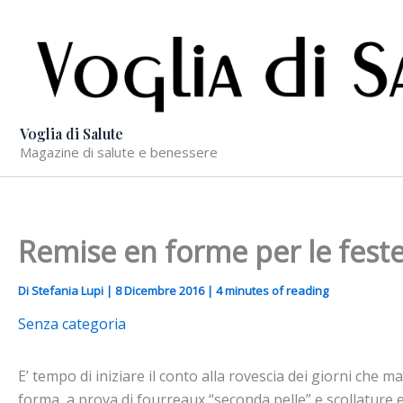
Vai
al
contenuto
Voglia di Salute
Magazine di salute e benessere
Remise en forme per le fest
Di
Stefania Lupi
|
8 Dicembre 2016
|
4 minutes of reading
Senza categoria
E’ tempo di iniziare il conto alla rovescia dei giorni che
forma, a prova di fourreaux “seconda pelle” e scollature e’