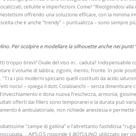
localizzati, cellulite e imperfezioni. Come? “Rivolgendosi all
nestetismi offrendo una soluzione efficace, con la minima invas
a scelta che è anche “trendy” – puntualizza – sono sempre p
otulino. Per scolpire e modellare la silhouette anche nei punti 
otti troppo brevi? Ovale del viso in… caduta? Indispensabile 
tare il volume di labbra, zigomi, mento, fronte. In pole posi
 “Tra i più moderni spiccano quelli costituiti da acido ialu
tti nocivi – spiega il dott. Colabianchi – senza dimenticare c
ni d’invecchiamento e dona nuova freschezza, armonia, giovine
sultati offerti dai fillers sono temporanei e la durata può var
amento è ambulatoriale, non richiede anestesia e permette d
odiatissime “zampe di gallina” e l’altrettanto fastidiosa “ruga 
ccupata….. All’S.O.S risponde il
BOTULINO
, utilizzato per 