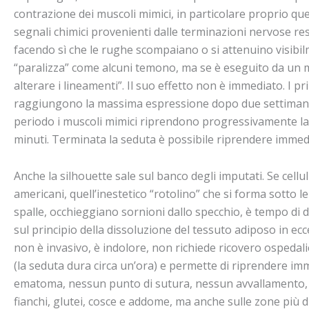
contrazione dei muscoli mimici, in particolare proprio quel
segnali chimici provenienti dalle terminazioni nervose res
facendo sì che le rughe scompaiano o si attenuino visibilm
“paralizza” come alcuni temono, ma se è eseguito da un me
alterare i lineamenti”. Il suo effetto non è immediato. I p
raggiungono la massima espressione dopo due settimane. I
periodo i muscoli mimici riprendono progressivamente la l
minuti. Terminata la seduta è possibile riprendere immedi
Anche la silhouette sale sul banco degli imputati. Se cellul
americani, quell’inestetico “rotolino” che si forma sotto le
spalle, occhieggiano sornioni dallo specchio, è tempo di d
sul principio della dissoluzione del tessuto adiposo in ecc
non è invasivo, è indolore, non richiede ricovero ospedal
(la seduta dura circa un’ora) e permette di riprendere im
ematoma, nessun punto di sutura, nessun avvallamento, ne
fianchi, glutei, cosce e addome, ma anche sulle zone più di