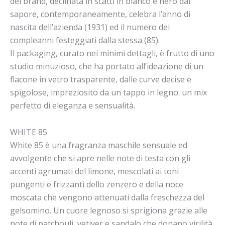
del brand, declinata in scatti in bianco e nero dal
sapore, contemporaneamente, celebra l’anno di
nascita dell’azienda (1931) ed il numero dei
compleanni festeggiati dalla stessa (85).
Il packaging, curato nei minimi dettagli, è frutto di uno
studio minuzioso, che ha portato all’ideazione di un
flacone in vetro trasparente, dalle curve decise e
spigolose, impreziosito da un tappo in legno: un mix
perfetto di eleganza e sensualità.
WHITE 85
White 85 è una fragranza maschile sensuale ed
avvolgente che si apre nelle note di testa con gli
accenti agrumati del limone, mescolati ai toni
pungenti e frizzanti dello zenzero e della noce
moscata che vengono attenuati dalla freschezza del
gelsomino. Un cuore legnoso si sprigiona grazie alle
note di patchouli, vetiver e sandalo che donano virilità