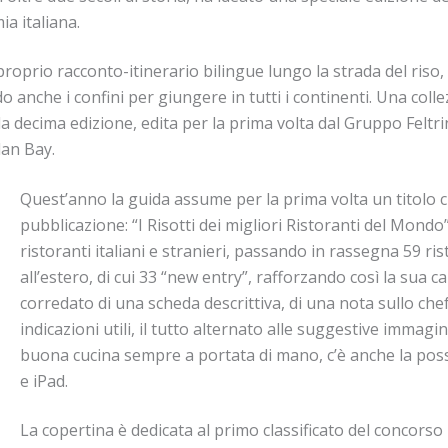
a italiana.
roprio racconto-itinerario bilingue lungo la strada del riso, c
anche i confini per giungere in tutti i continenti. Una collezi
lla decima edizione, edita per la prima volta dal Gruppo Feltri
lan Bay.
Quest’anno la guida assume per la prima volta un titolo che
pubblicazione: “I Risotti dei migliori Ristoranti del Mondo”,
ristoranti italiani e stranieri, passando in rassegna 59 rist
all’estero, di cui 33 “new entry”, rafforzando così la sua c
corredato di una scheda descrittiva, di una nota sullo chef 
indicazioni utili, il tutto alternato alle suggestive immagini
buona cucina sempre a portata di mano, c’è anche la possi
e iPad.
La copertina è dedicata al primo classificato del concorso