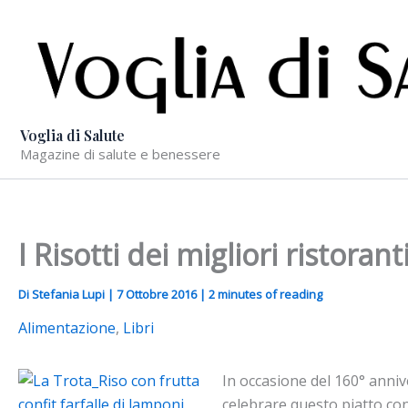
Vai
al
contenuto
Voglia di Salute
Magazine di salute e benessere
I Risotti dei migliori ristora
Di
Stefania Lupi
|
7 Ottobre 2016
|
2 minutes of reading
Alimentazione
,
Libri
In occasione del 160° annive
celebrare questo piatto con 