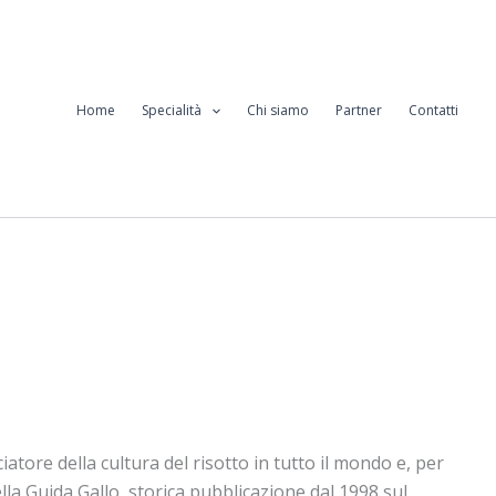
Home
Specialità
Chi siamo
Partner
Contatti
atore della cultura del risotto in tutto il mondo e, per
lla Guida Gallo, storica pubblicazione dal 1998 sul