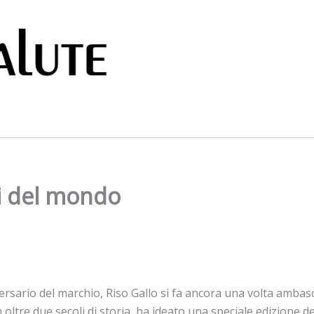
nti del mondo
rsario del marchio, Riso Gallo si fa ancora una volta ambasci
oltre due secoli di storia, ha ideato una speciale edizione de