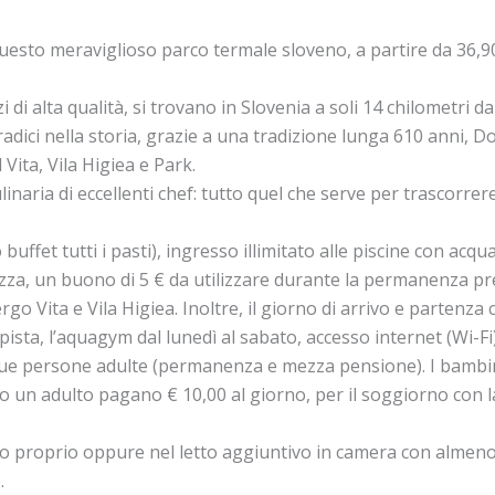
i questo meraviglioso parco termale sloveno, a partire da 3
 alta qualità, si trovano in Slovenia a soli 14 chilometri dal
dici nella storia, grazie a una tradizione lunga 610 anni, Dob
Vita, Vila Higiea e Park.
naria di eccellenti chef: tutto quel che serve per trascorrere 
ffet tutti i pasti), ingresso illimitato alle piscine con acqu
za, un buono di 5 € da utilizzare durante la permanenza pre
 Vita e Vila Higiea. Inoltre, il giorno di arrivo e partenza ci 
rapista, l’aquagym dal lunedì al sabato, accesso internet (Wi-
 due persone adulte (permanenza e mezza pensione). I bambini
 un adulto pagano € 10,00 al giorno, per il soggiorno con la
etto proprio oppure nel letto aggiuntivo in camera con almen
.