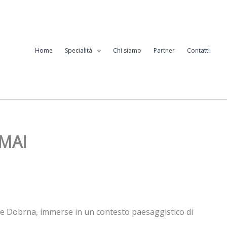
Home
Specialità
Chi siamo
Partner
Contatti
 MAI
erme Dobrna, immerse in un contesto paesaggistico di