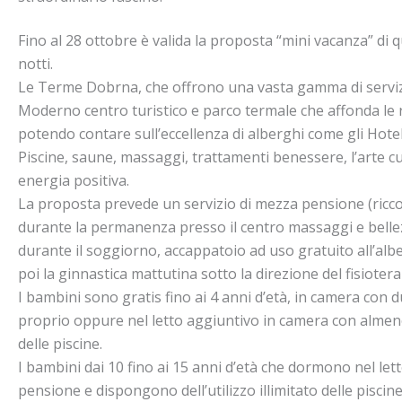
Fino al 28 ottobre è valida la proposta “mini vacanza” d
notti.
Le Terme Dobrna, che offrono una vasta gamma di servizi di
Moderno centro turistico e parco termale che affonda le ra
potendo contare sull’eccellenza di alberghi come gli Hotel 
Piscine, saune, massaggi, trattamenti benessere, l’arte culi
energia positiva.
La proposta prevede un servizio di mezza pensione (ricco bu
durante la permanenza presso il centro massaggi e bellez
durante il soggiorno, accappatoio ad uso gratuito all’albergo
poi la ginnastica mattutina sotto la direzione del fisiote
I bambini sono gratis fino ai 4 anni d’età, in camera con
proprio oppure nel letto aggiuntivo in camera con almeno
delle piscine.
I bambini dai 10 fino ai 15 anni d’età che dormono nel l
pensione e dispongono dell’utilizzo illimitato delle piscine