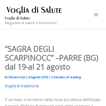
Vai
al
contenuto
Voglia di Salute
Magazine di salute e benessere
“SAGRA DEGLI
SCARPINOCC” –PARRE (BG)
dal 19-al 21 agosto
Di
Silvano Fusi
|
6 Agosto 2016
|
3 minutes of reading
Voglia di tradizione
E’ arrivato il momento della festa più attesa dell’estate
parrese. Migliaia di persone ogni anno vengono a