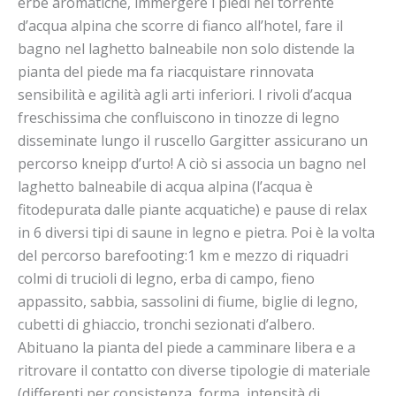
erbe aromatiche, immergere i piedi nel torrente
d’acqua alpina che scorre di fianco all’hotel, fare il
bagno nel laghetto balneabile non solo distende la
pianta del piede ma fa riacquistare rinnovata
sensibilità e agilità agli arti inferiori. I rivoli d’acqua
freschissima che confluiscono in tinozze di legno
disseminate lungo il ruscello Gargitter assicurano un
percorso kneipp d’urto! A ciò si associa un bagno nel
laghetto balneabile di acqua alpina (l’acqua è
fitodepurata dalle piante acquatiche) e pause di relax
in 6 diversi tipi di saune in legno e pietra. Poi è la volta
del percorso barefooting:1 km e mezzo di riquadri
colmi di trucioli di legno, erba di campo, fieno
appassito, sabbia, sassolini di fiume, biglie di legno,
cubetti di ghiaccio, tronchi sezionati d’albero.
Abituano la pianta del piede a camminare libera e a
ritrovare il contatto con diverse tipologie di materiale
(differenti per consistenza, forma, intensità di