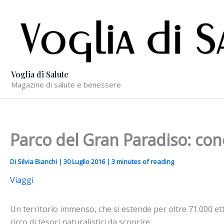
Vai
al
contenuto
Voglia di Salute
Magazine di salute e benessere
Parco del Gran Paradiso: cono
Di
Silvia Bianchi
|
30 Luglio 2016
|
3 minutes of reading
Viaggi
Un territorio immenso, che si estende per oltre 71.000 et
ricco di tesori naturalistici da scoprire.