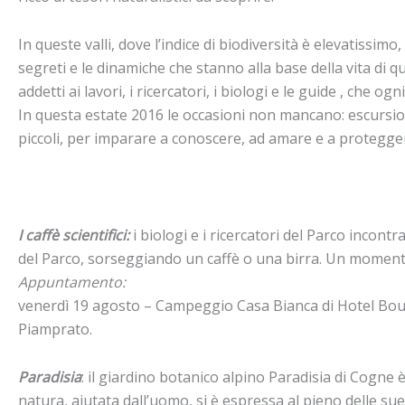
In queste valli, dove l’indice di biodiversità è elevatissi
segreti e le dinamiche che stanno alla base della vita di
addetti ai lavori, i ricercatori, i biologi e le guide , che
In questa estate 2016 le occasioni non mancano: escursioni,
piccoli, per imparare a conoscere, ad amare e a protegge
I caffè scientifici:
i biologi e i ricercatori del Parco incontra
del Parco, sorseggiando un caffè o una birra. Un momento 
Appuntamento:
venerdì 19 agosto – Campeggio Casa Bianca di Hotel Bou
Piamprato.
Paradisia
: il giardino botanico alpino Paradisia di Cogne è
natura, aiutata dall’uomo, si è espressa al pieno delle sue p