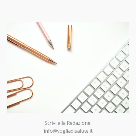
Scrivi alla Redazione:
info@vogliadisalute.it