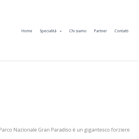
Home
Specialità
Chi siamo
Partner
Contatti
il Parco Nazionale Gran Paradiso è un gigantesco forziere