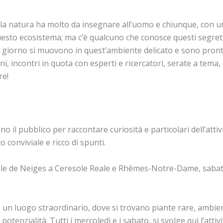
mo, la natura ha molto da insegnare all’uomo e chiunque, con u
 questo ecosistema; ma c’è qualcuno che conosce questi segret
 ogni giorno si muovono in quest’ambiente delicato e sono pront
 incontri in quota con esperti e ricercatori, serate a tema, ol
re!
no il pubblico per raccontare curiosità e particolari dell’attivi
conviviale e ricco di spunti.
le de Neiges a Ceresole Reale e Rhêmes-Notre-Dame, sabato
 un luogo straordinario, dove si trovano piante rare, ambienti 
otenzialità. Tutti i mercoledì e i sabato, si svolge qui l’attiv