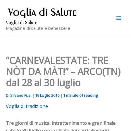
Vai
al
contenuto
Voglia di Salute
Magazine di salute e benessere
“CARNEVALESTATE: TRE
NÒT DA MÀT!” – ARCO(TN)
dal 28 al 30 luglio
Di
Silvano Fusi
|
19 Luglio 2016
|
1 minute of reading
Voglia di tradizione
Tre giorni di musica, intrattenimento e gran finale
sabato 30 luglio con la sfilata dei carri allegorici