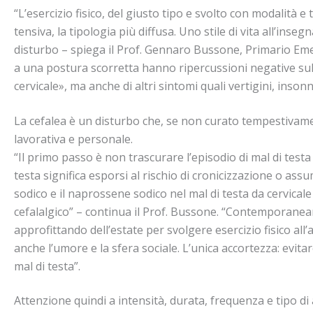
“L’esercizio fisico, del giusto tipo e svolto con modalità e
tensiva, la tipologia più diffusa. Uno stile di vita all’inseg
disturbo – spiega il Prof. Gennaro Bussone, Primario Emer
a una postura scorretta hanno ripercussioni negative sulla
cervicale», ma anche di altri sintomi quali vertigini, inson
La cefalea è un disturbo che, se non curato tempestivamen
lavorativa e personale.
“Il primo passo è non trascurare l’episodio di mal di test
testa significa esporsi al rischio di cronicizzazione o ass
sodico e il naprossene sodico nel mal di testa da cervicale
cefalalgico” – continua il Prof. Bussone. “Contemporaneam
approfittando dell’estate per svolgere esercizio fisico all’
anche l’umore e la sfera sociale. L’unica accortezza: evit
mal di testa”.
Attenzione quindi a intensità, durata, frequenza e tipo di