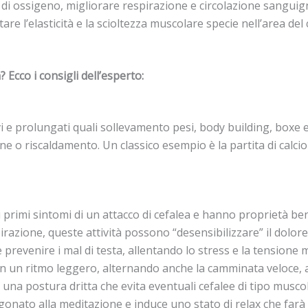
 di ossigeno, migliorare respirazione e circolazione sanguig
ntare l’elasticità e la scioltezza muscolare specie nell’area del
 Ecco i consigli dell’esperto:
vi e prolungati quali sollevamento pesi, body building, boxe
ne o riscaldamento. Un classico esempio è la partita di calc
i primi sintomi di un attacco di cefalea e hanno proprietà be
razione, queste attività possono “desensibilizzare” il dolor
prevenire i mal di testa, allentando lo stress e la tensione 
n un ritmo leggero, alternando anche la camminata veloce, alt
ndo una postura dritta che evita eventuali cefalee di tipo mu
nato alla meditazione e induce uno stato di relax che farà be