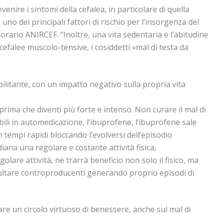
enire i sintomi della cefalea, in particolare di quella
e uno dei principali fattori di rischio per l’insorgenza del
rario ANIRCEF. “Inoltre, una vita sedentaria e l’abitudine
cefalee muscolo-tensive, i cosiddetti «mal di testa da
litante, con un impatto negativo sulla propria vita
rima che diventi più forte e intenso. Non curare il mal di
ibili in automedicazione, l’ibuprofene, l’ibuprofene sale
n tempi rapidi bloccando l’evolversi dell’episodio
na una regolare e costante attività fisica,
olare attività, ne trarrà beneficio non solo il fisico, ma
risultare controproducenti generando proprio episodi di
are un circolo virtuoso di benessere, anche sul mal di