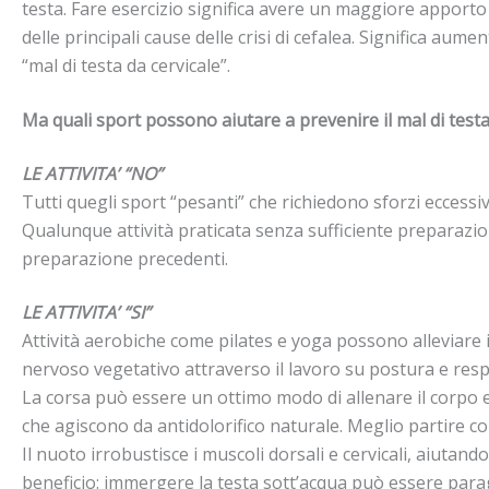
testa. Fare esercizio significa avere un maggiore apporto
delle principali cause delle crisi di cefalea. Significa aume
“mal di testa da cervicale”.
Ma quali sport possono aiutare a prevenire il mal di testa?
LE ATTIVITA’ “NO”
Tutti quegli sport “pesanti” che richiedono sforzi eccessi
Qualunque attività praticata senza sufficiente preparazio
preparazione precedenti.
LE ATTIVITA’ “SI”
Attività aerobiche come pilates e yoga possono alleviare 
nervoso vegetativo attraverso il lavoro su postura e respi
La corsa può essere un ottimo modo di allenare il corpo e 
che agiscono da antidolorifico naturale. Meglio partire co
Il nuoto irrobustisce i muscoli dorsali e cervicali, aiuta
beneficio: immergere la testa sott’acqua può essere parago