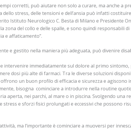
 tempi corretti, può aiutare non solo a curare, ma anche a prev
na dello stress, delle tensioni e dell’ansia può infatti costituir
ito Istituto Neurologico C. Besta di Milano e Presidente Ono
 zona del collo e delle spalle, e sono quindi responsabili di 
nia e affaticamento”.
te e gestito nella maniera più adeguata, può divenire disabi
a e intervenire immediatamente sul dolore al primo sintomo, p
umere dosi più alte di farmaci. Tra le diverse soluzioni dispon
 offrono un buon profilo di efficacia e sicurezza e agiscono i
ente, bisogna cominciare a introdurre nella routine quotidia
aria aperta, nei parchi, al mare o in piscina. Svolgendo una reg
are stress e sforzi fisici prolungati e eccessivi che possono 
 attività, ma l’importante è cominciare a muoversi per innesc