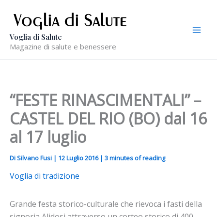
Vai
al
contenuto
Voglia di Salute
Magazine di salute e benessere
“FESTE RINASCIMENTALI” –
CASTEL DEL RIO (BO) dal 16
al 17 luglio
Di
Silvano Fusi
|
12 Luglio 2016
|
3 minutes of reading
Voglia di tradizione
Grande festa storico-culturale che rievoca i fasti della
signoria Alidosi attraverso un corteo storico di 400