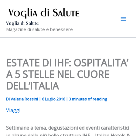
Vai
al
contenuto
Voglia di Salute
Magazine di salute e benessere
ESTATE DI IHF: OSPITALITA’
A 5 STELLE NEL CUORE
DELL’ITALIA
Di
Valeria Rossini
|
6 Luglio 2016
|
3 minutes of reading
Viaggi
Settimane a tema, degustazioni ed eventi caratteristici
in alcune delle più belle strutture IHF – Italian Hotels &