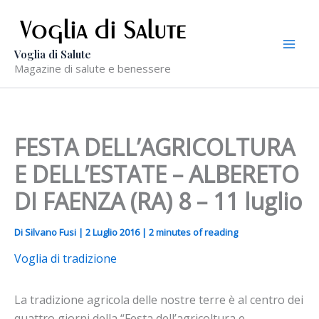
Vai
al
contenuto
Voglia di Salute
Magazine di salute e benessere
FESTA DELL’AGRICOLTURA
E DELL’ESTATE – ALBERETO
DI FAENZA (RA) 8 – 11 luglio
Di
Silvano Fusi
|
2 Luglio 2016
|
2 minutes of reading
Voglia di tradizione
La tradizione agricola delle nostre terre è al centro dei
quattro giorni della “Festa dell’agricoltura e