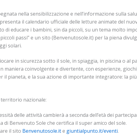
ata nella sensibilizzazione e nell’informazione sulla salut
 presenta il calendario ufficiale delle letture animate del nuo
pito di educare i bambini, sin da piccoli, su un tema molto im
piccoli passi” e un sito (Benvenutosole.it) per la piena divu
gi solari.
care in sicurezza sotto il sole, in spiaggia, in piscina o al p
 in maniera coinvolgente e divertente, con esperienze, gioch
 per il pianeta, e la sua azione di importante integratore: la 
territorio nazionale:
essità delle attività cambierà a seconda dell’età dei partec
 di Benvenuto Sole che certifica il super amico del sole.
re il sito
Benvenutosole.it
e
giuntialpunto.it/eventi
.