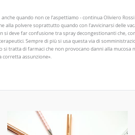
che quando non ce l’aspettiamo ‐ continua Oliviero Rossi ‐ so
one alla polvere soprattutto quando con l’avvicinarsi delle va
on si deve far confusione tra spray decongestionanti che, c
rapeutici. Sempre di più si usa questa via di somministrazion
ro si tratta di farmaci che non provocano danni alla mucosa n
la corretta assunzione».