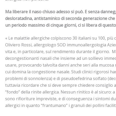
Ma liberare il naso chiuso adesso si può. E senza dannegg
desloratadina, antistaminico di seconda generazione che 
un periodo massimo di cinque giorni, ci si libera di quest
« Le malattie allergiche colpiscono 30 italiani su 100, più
Oliviero Rossi, allergologo SOD immunoallergologia Azien
vita e, in particolare, sul rendimento durante il giorno. 
decongestionanti nasali che insieme ad un sollievo immedia
usare, provocando talvolta danni anche seri alla mucosa 
cui domina la congestione nasale. Studi clinici rigorosi 
problemi di sonnolenza) e di pseudoefedrina solfato (decon
tuttavia ricordare che si deve sempre chiedere consiglio 
“fondo” della rinite allergica. Nessun rinitico è al sicuro: 
sono rifioriture impreviste, e di conseguenza i sintomi du
allergici in quanto “frantumano” i granuli dei pollini facil