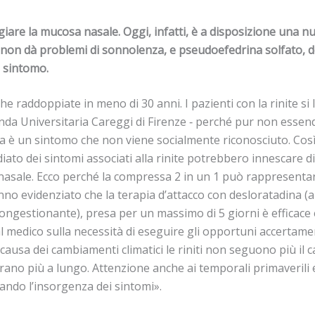
iare la mucosa nasale. Oggi, infatti, è a disposizione una nu
non dà problemi di sonnolenza, e pseudoefedrina solfato, de
o sintomo.
 che raddoppiate in meno di 30 anni. I pazienti con la rinite 
da Universitaria Careggi di Firenze ‐ perché pur non essend
Ma è un sintomo che non viene socialmente riconosciuto. Così
to dei sintomi associati alla rinite potrebbero innescare dip
nasale. Ecco perché la compressa 2 in un 1 può rappresentare
hanno evidenziato che la terapia d’attacco con desloratadina
gestionante), presa per un massimo di 5 giorni è efficace e n
al medico sulla necessità di eseguire gli opportuni accertame
a causa dei cambiamenti climatici le riniti non seguono più il c
rano più a lungo. Attenzione anche ai temporali primaverili e
itando l’insorgenza dei sintomi».