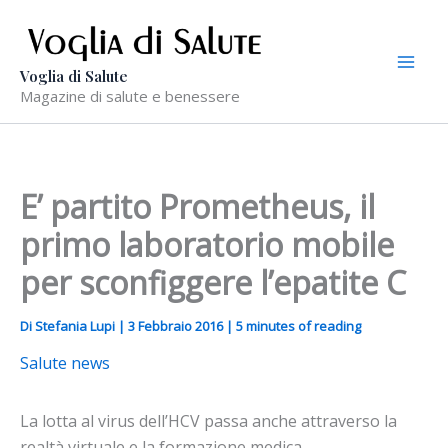
Vai
al
contenuto
Voglia di Salute
Magazine di salute e benessere
E’ partito Prometheus, il
primo laboratorio mobile
per sconfiggere l’epatite C
Di
Stefania Lupi
|
3 Febbraio 2016
|
5 minutes of reading
Salute news
La lotta al virus dell’HCV passa anche attraverso la
realtà virtuale e la formazione medica.