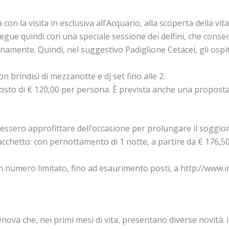
 con la visita in esclusiva all’Acquario, alla scoperta della vi
egue quindi con una speciale sessione dei delfini, che consen
anamente. Quindi, nel suggestivo Padiglione Cetacei, gli ospit
 brindisi di mezzanotte e dj set fino alle 2.
 costo di € 120,00 per persona. È prevista anche una proposta
lessero approfittare dell’occasione per prolungare il soggi
acchetto: con pernottamento di 1 notte, a partire da € 176,50, 
in numero limitato, fino ad esaurimento posti, a http://www.i
Genova che, nei primi mesi di vita, presentano diverse novità: i