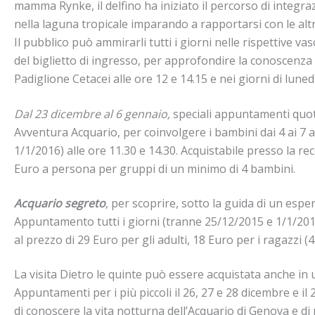
mamma Rynke, il delfino ha iniziato il percorso di integr
nella laguna tropicale imparando a rapportarsi con le altre
Il pubblico può ammirarli tutti i giorni nelle rispettive va
del biglietto di ingresso, per approfondire la conoscenza d
Padiglione Cetacei alle ore 12 e 14.15 e nei giorni di lunedì
Dal 23 dicembre al 6 gennaio,
speciali appuntamenti quoti
Avventura Acquario, per coinvolgere i bambini dai 4 ai 7 a
1/1/2016) alle ore 11.30 e 14.30. Acquistabile presso la re
Euro a persona per gruppi di un minimo di 4 bambini.
Acquario segreto
, per scoprire, sotto la guida di un espe
Appuntamento tutti i giorni (tranne 25/12/2015 e 1/1/2016)
al prezzo di 29 Euro per gli adulti, 18 Euro per i ragazzi (4
La visita Dietro le quinte può essere acquistata anche i
Appuntamenti per i più piccoli il 26, 27 e 28 dicembre e i
di conoscere la vita notturna dell’Acquario di Genova e di