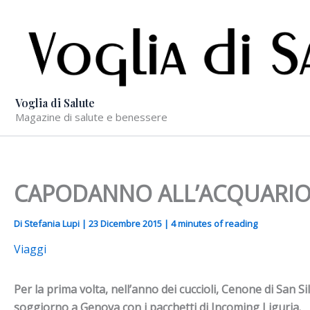
Vai
al
contenuto
Voglia di Salute
Magazine di salute e benessere
CAPODANNO ALL’ACQUARIO
Di
Stefania Lupi
|
23 Dicembre 2015
|
4 minutes of reading
Viaggi
Per la prima volta, nell’anno dei cuccioli, Cenone di San Si
soggiorno a Genova con i pacchetti di Incoming Liguria.