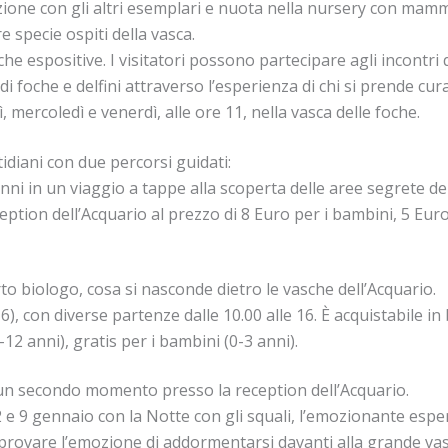
azione con gli altri esemplari e nuota nella nursery con ma
 specie ospiti della vasca.
sche espositive. I visitatori possono partecipare agli incontr
i foche e delfini attraverso l’esperienza di chi si prende cur
, mercoledì e venerdì, alle ore 11, nella vasca delle foche.
diani con due percorsi guidati:
nni in un viaggio a tappe alla scoperta delle aree segrete del
ception dell’Acquario al prezzo di 8 Euro per i bambini, 5 Euro
rto biologo, cosa si nasconde dietro le vasche dell’Acquario.
, con diverse partenze dalle 10.00 alle 16. È acquistabile in 
-12 anni), gratis per i bambini (0-3 anni).
n un secondo momento presso la reception dell’Acquario.
l 2 e 9 gennaio con la Notte con gli squali, l’emozionante esp
 provare l’emozione di addormentarsi davanti alla grande vasc