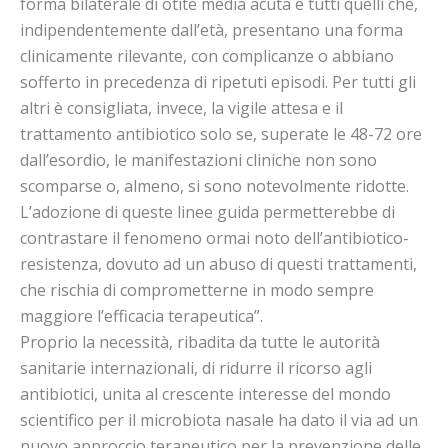
forma bilaterale di otite media acuta e tutti quelli che,
indipendentemente dall’età, presentano una forma
clinicamente rilevante, con complicanze o abbiano
sofferto in precedenza di ripetuti episodi. Per tutti gli
altri è consigliata, invece, la vigile attesa e il
trattamento antibiotico solo se, superate le 48-72 ore
dall’esordio, le manifestazioni cliniche non sono
scomparse o, almeno, si sono notevolmente ridotte.
L’adozione di queste linee guida permetterebbe di
contrastare il fenomeno ormai noto dell’antibiotico-
resistenza, dovuto ad un abuso di questi trattamenti,
che rischia di comprometterne in modo sempre
maggiore l’efficacia terapeutica”.
Proprio la necessità, ribadita da tutte le autorità
sanitarie internazionali, di ridurre il ricorso agli
antibiotici, unita al crescente interesse del mondo
scientifico per il microbiota nasale ha dato il via ad un
nuovo approccio terapeutico per la prevenzione delle