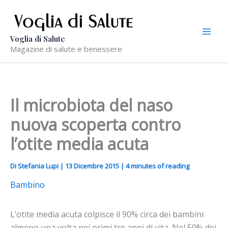
Vai
al
contenuto
Voglia di Salute
Magazine di salute e benessere
Il microbiota del naso
nuova scoperta contro
l’otite media acuta
Di
Stefania Lupi
|
13 Dicembre 2015
|
4 minutes of reading
Bambino
L’otite media acuta colpisce il 90% circa dei bambini
almeno una volta nei primi tre anni di vita. Nel 50% dei