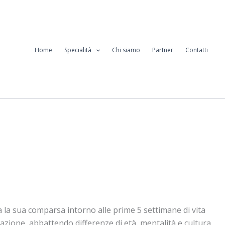
Home
Specialità
Chi siamo
Partner
Contatti
fa la sua comparsa intorno alle prime 5 settimane di vita
azione, abbattendo differenze di età, mentalità e cultura.