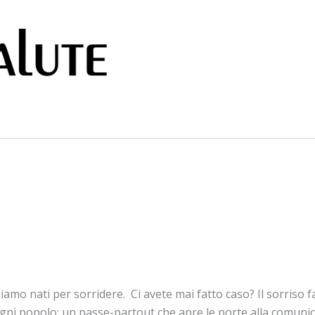
iamo nati per sorridere. Ci avete mai fatto caso? Il sorriso 
gni popolo; un passe-partout che apre le porte alla comunic