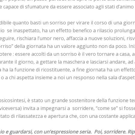
 e capace di sfumature da essere associato agli stati d’animo 
edibile quanto basti un sorriso per virare il corso di una giorn
glio
se inaspettato, ha un effetto benefico a rilascio prolun
seguire,
rischiara l’umor nero, affaccia a nuove soluzioni, risv
orriso” della giornata ha un valore aggiunto non da poco.
Ini
otere : essere accolti da un sorriso
è il vero tornare a casa, 
urante il giorno, a gettare la maschera e
lasciarsi andare, ad 
ta ha la funzione di ricostituente, a fine
giornata ha un effett
a o a
chi aspetta insieme a noi un responso nella sala d’asp
psicosintesi, è stato un grande
sostenitore della funzione te
viceversa) invita a impegnarsi
a sorridere, “come se” si fosse f
o stato di rilassatezza e apertura che, con una
costante applic
io e guardarsi, con un’es
pressione seria. Poi,
sorridere. Ri