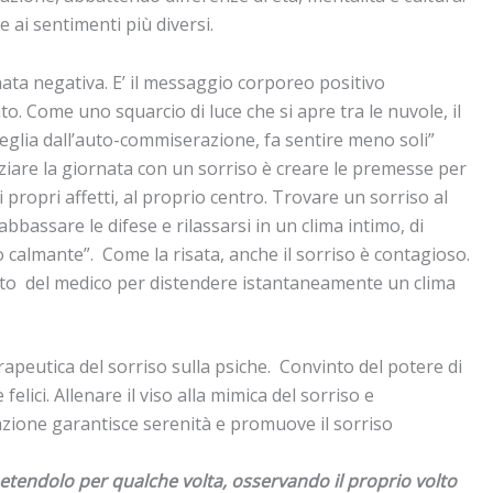
e ai sentimenti più diversi.
ata negativa. E’ il
messaggio corporeo positivo
gato. Come uno squarcio di luce
che s
i apre tra le nuvole, il
eglia dall’auto
-commiserazione, fa
sentire meno soli”
ziare la
giornata con un sorriso è creare le premesse per
ai propri affetti, al proprio centro. Trovare un sorriso al
abbassare le difese e rilassarsi in un clima intimo, di
o calmante”.
Come la risata, anche il sorriso è contagioso.
etto
del medico per distendere istantaneamente un clima
rapeutica del sorriso sulla psiche. Convinto del potere di
elici. Allenare il viso a
lla mimica del sorriso e
azione garantisce serenità e promuove il sorriso
petendolo per qualche volta, osservando il proprio volto