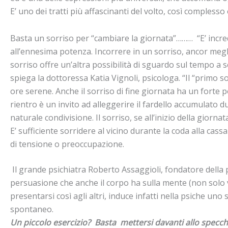
E’ uno dei tratti più affascinanti del volto, così complesso
Basta un sorriso per “cambiare la giornata”………
“
E’ incr
all’ennesima potenza. Incorrere in un sorriso, ancor me
sorriso offre un’altra possibilità di sguardo sul tempo a 
spiega la dottoressa Katia Vignoli, psicologa. “
Il “primo s
ore serene.
Anche il sorriso di fine giornata ha un forte p
rientro è
un invito ad alleggerire il fardello accumulato d
naturale
condivisione. Il sorriso
, se all’inizio della giorna
E’ sufficiente sorridere al vicino
durante la coda alla cass
di tensione o preoccupazione.
Il grande psichiatra Roberto Assaggioli, fondatore della 
persuasione che anche il corpo ha sulla mente (non solo 
presentarsi
così agli altri, induce infatti nella psiche un
spontaneo.
Un piccolo esercizio? Basta mettersi davanti allo specc
h