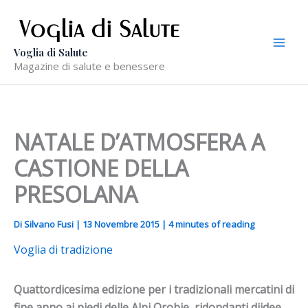
Vai
al
contenuto
Voglia di Salute
Magazine di salute e benessere
NATALE D’ATMOSFERA A
CASTIONE DELLA
PRESOLANA
Di
Silvano Fusi
|
13 Novembre 2015
|
4 minutes of reading
Voglia di tradizione
Quattordicesima edizione per i tradizionali mercatini di
fine anno ai piedi delle Alpi Orobie, ridondanti diidee