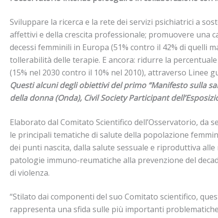
Sviluppare la ricerca e la rete dei servizi psichiatrici a so
affettivi e della crescita professionale; promuovere una ca
decessi femminili in Europa (51% contro il 42% di quelli mas
tollerabilità delle terapie. E ancora: ridurre la percentu
(15% nel 2030 contro il 10% nel 2010), attraverso Linee gui
Questi alcuni degli obiettivi del primo “Manifesto sulla s
della donna (Onda), Civil Society Participant dell’Esposiz
Elaborato dal Comitato Scientifico dell’Osservatorio, da s
le principali tematiche di salute della popolazione femminil
dei punti nascita, dalla salute sessuale e riproduttiva alle
patologie immuno-reumatiche alla prevenzione del decadime
di violenza.
“Stilato dai componenti del suo Comitato scientifico, questo
rappresenta una sfida sulle più importanti problematiche