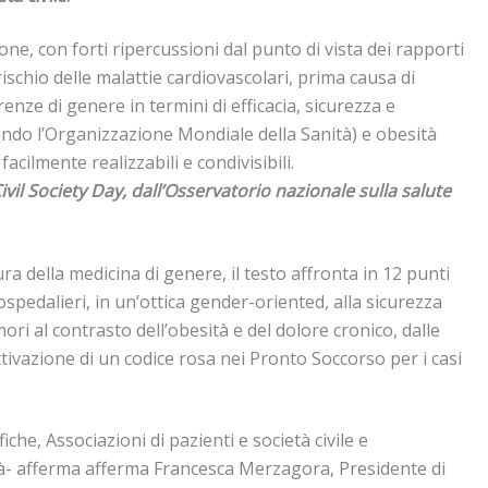
ione, con forti ripercussioni dal punto di vista dei rapporti
rischio delle malattie cardiovascolari, prima causa di
renze di genere in termini di efficacia, sicurezza e
econdo l’Organizzazione Mondiale della Sanità) e obesità
cilmente realizzabili e condivisibili.
vil Society Day, dall’Osservatorio nazionale sulla salute
a della medicina di genere, il testo affronta in 12 punti
 ospedalieri, in un’ottica gender-oriented, alla sicurezza
mori al contrasto dell’obesità e del dolore cronico, dalle
tivazione di un codice rosa nei Pronto Soccorso per i casi
che, Associazioni di pazienti e società civile e
età- afferma afferma Francesca Merzagora, Presidente di