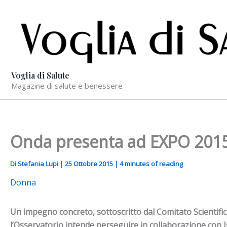
Vai
al
contenuto
Voglia di Salute
Magazine di salute e benessere
Onda presenta ad EXPO 2015 
Di
Stefania Lupi
|
25 Ottobre 2015
|
4 minutes of reading
Donna
Un impegno concreto, sottoscritto dal Comitato Scientifico 
l’Osservatorio intende perseguire in collaborazione con Isti