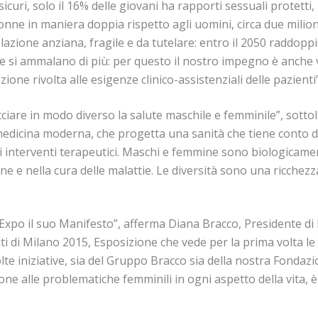
icuri, solo il 16% delle giovani ha rapporti sessuali protetti
donne in maniera doppia rispetto agli uomini, circa due milioni
one anziana, fragile e da tutelare: entro il 2050 raddoppierà,
 si ammalano di più: per questo il nostro impegno è anche v
ione rivolta alle esigenze clinico-assistenziali delle pazienti”
cciare in modo diverso la salute maschile e femminile”, sottoli
 medicina moderna, che progetta una sanità che tiene conto 
 interventi terapeutici. Maschi e femmine sono biologicamente 
ne e nella cura delle malattie. Le diversità sono una ricchezz
 Expo il suo Manifesto”, afferma Diana Bracco, Presidente d
ti di Milano 2015, Esposizione che vede per la prima volta l
lte iniziative, sia del Gruppo Bracco sia della nostra Fondazio
one alle problematiche femminili in ogni aspetto della vita, è 