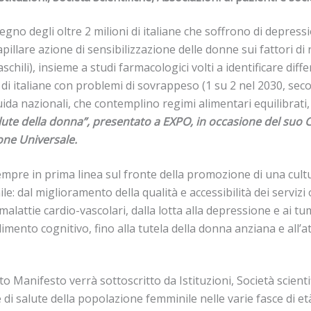
stegno degli oltre 2 milioni di italiane che soffrono di depress
pillare azione di sensibilizzazione delle donne sui fattori di 
chili), insieme a studi farmacologici volti a identificare diffe
ale di italiane con problemi di sovrappeso (1 su 2 nel 2030, s
da nazionali, che contemplino regimi alimentari equilibrati, fa
alute della donna”, presentato a EXPO, in occasione del suo Ci
ione Universale.
empre in prima linea sul fronte della promozione di una cultur
e: dal miglioramento della qualità e accessibilità dei servizi
 malattie cardio-vascolari, dalla lotta alla depressione e ai tu
nto cognitivo, fino alla tutela della donna anziana e all’at
 Manifesto verrà sottoscritto da Istituzioni, Società scientifi
 di salute della popolazione femminile nelle varie fasce di 