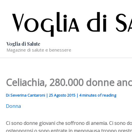
Vai
al
contenuto
Voglia di Salute
Magazine di salute e benessere
Celiachia, 280.000 donne anc
Di
Severina Cantaroni
|
25 Agosto 2015
|
4 minutes of reading
Donna
Ci sono donne giovani che soffrono di anemia. Ci sono d
osteoporosi o sono entrate in menopausa troppo presto. 