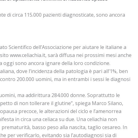
onte di circa 115.000 pazienti diagnosticate, sono ancora
to Scientifico dell’Associazione per aiutare le italiane a
 sito www.celiachia.it, sarà diffusa nei prossimi mesi anche
e a oggi sono ancora ignare della loro condizione.
aliana, dove l’incidenza della patologia è pari all’1%, ben
 contro 200.000 uomini, ma in entrambi i sessi le diagnosi
ono uomini, ma addirittura 284.000 donne. Soprattutto le
etto di non tollerare il glutine”, spiega Marco Silano,
opausa precoce, le alterazioni del ciclo e l’amenorrea
ifesta in circa una celiaca su due. Una celiachia non
, prematurità, basso peso alla nascita, taglio cesareo. In
he per verificarlo, evitando sia l’autodiagnosi sia di