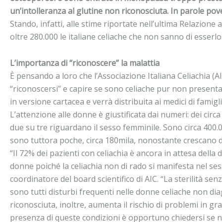
un’intolleranza al glutine non riconosciuta. In parole po
Stando, infatti, alle stime riportate nell’ultima Relazione
oltre 280.000 le italiane celiache che non sanno di esserlo
L’importanza di “riconoscere” la malattia
È pensando a loro che l’Associazione Italiana Celiachia (AI
“riconoscersi” e capire se sono celiache pur non presentand
in versione cartacea e verrà distribuita ai medici di famig
L’attenzione alle donne è giustificata dai numeri: dei circa
due su tre riguardano il sesso femminile. Sono circa 400.0
sono tuttora poche, circa 180mila, nonostante crescano d
“Il 72% dei pazienti con celiachia è ancora in attesa della 
donne poiché la celiachia non di rado si manifesta nel ses
coordinatore del board scientifico di AIC. “La sterilità s
sono tutti disturbi frequenti nelle donne celiache non dia
riconosciuta, inoltre, aumenta il rischio di problemi in gr
presenza di queste condizioni è opportuno chiedersi se non s