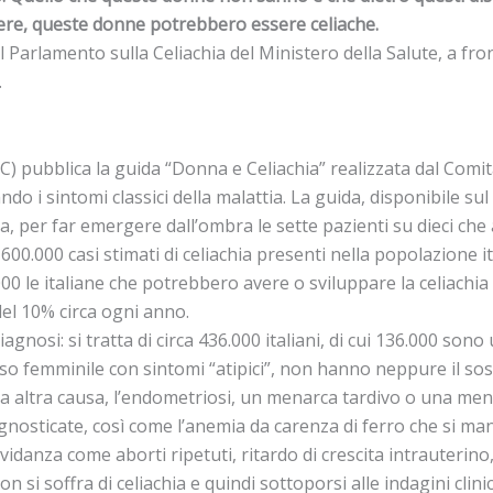
vere, queste donne potrebbero essere celiache.
 al Parlamento sulla Celiachia del Ministero della Salute, a fr
.
C) pubblica la guida “Donna e Celiachia” realizzata dal Comita
o i sintomi classici della malattia. La guida, disponibile sul
lia, per far emergere dall’ombra le sette pazienti su dieci ch
 600.000 casi stimati di celiachia presenti nella popolazione it
00 le italiane che potrebbero avere o sviluppare la celiachia
el 10% circa ogni anno.
diagnosi: si tratta di circa 436.000 italiani, di cui 136.000 s
so femminile con sintomi “atipici”, non hanno neppure il sosp
enza altra causa, l’endometriosi, un menarca tardivo o una men
gnosticate, così come l’anemia da carenza di ferro che si man
avidanza come aborti ripetuti, ritardo di crescita intrauterino
i soffra di celiachia e quindi sottoporsi alle indagini clinic