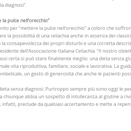
la diagnosi”.
la pulce nell’orecchio”
to per “mettere la pulce nell’orecchio” a coloro che soffrono
uare la possibilità di una celiachia anche in assenza dei classic
a la consapevolezza dei propri disturbi e una corretta descr
residente dell’Associazione Italiana Celiachia. “Il nostro obi
nosi certa si può stare finalmente meglio: una dieta senza g
le vita riproduttiva, familiare, sociale e lavorativa. La guid
mbelicale, un gesto di generosità che anche le pazienti poss
ieta senza diagnosi. Purtroppo sempre più sono oggi le pers
ta chiunque abbia un sospetto di intolleranza al glutine a riv
i, infatti, preclude da qualsiasi accertamento e mette a repent