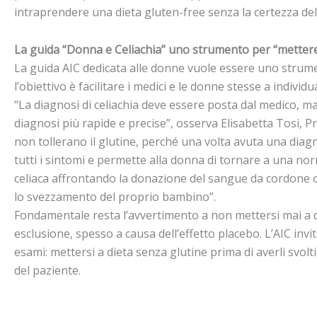
intraprendere una dieta gluten-free senza la certezza del
La guida “Donna e Celiachia” uno strumento per “mettere 
La guida AIC dedicata alle donne vuole essere uno strumen
l’obiettivo è facilitare i medici e le donne stesse a individ
“La diagnosi di celiachia deve essere posta dal medico, m
diagnosi più rapide e precise”, osserva Elisabetta Tosi, P
non tollerano il glutine, perché una volta avuta una diag
tutti i sintomi e permette alla donna di tornare a una norma
celiaca affrontando la donazione del sangue da cordone o
lo svezzamento del proprio bambino”.
Fondamentale resta l’avvertimento a non mettersi mai a d
esclusione, spesso a causa dell’effetto placebo. L’AIC invi
esami: mettersi a dieta senza glutine prima di averli svolt
del paziente.