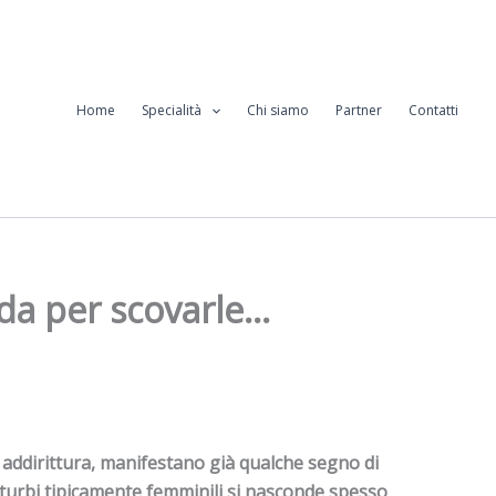
Home
Specialità
Chi siamo
Partner
Contatti
ida per scovarle…
addirittura, manifestano già qualche segno di
turbi tipicamente femminili si nasconde spesso