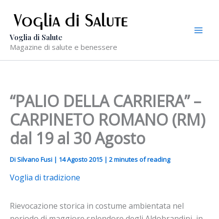
Vai
al
contenuto
Voglia di Salute
Magazine di salute e benessere
“PALIO DELLA CARRIERA” –
CARPINETO ROMANO (RM)
dal 19 al 30 Agosto
Di
Silvano Fusi
|
14 Agosto 2015
|
2 minutes of reading
Voglia di tradizione
Rievocazione storica in costume ambientata nel
periodo di maggiore splendore degli Aldobrandini, in