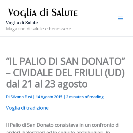
Vai
al
contenuto
Voglia di Salute
Magazine di salute e benessere
“IL PALIO DI SAN DONATO”
– CIVIDALE DEL FRIULI (UD)
dal 21 al 23 agosto
Di
Silvano Fusi
|
14 Agosto 2015
|
2 minutes of reading
Voglia di tradizione
Il Palio di San Donato consisteva in un confronto di
arcieri, balestrieri ed in seguito archibugieri, in