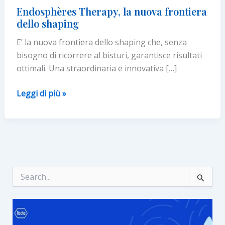
Endosphères Therapy, la nuova frontiera
dello shaping
E’ la nuova frontiera dello shaping che, senza
bisogno di ricorrere al bisturi, garantisce risultati
ottimali. Una straordinaria e innovativa […]
Endosphères
Leggi di più »
Therapy,
la
nuova
frontiera
dello
shaping
C
e
r
c
a
: