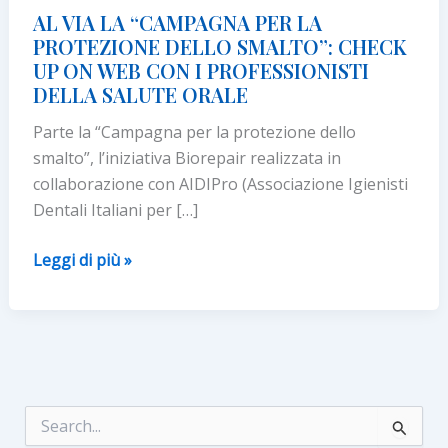
AL VIA LA “CAMPAGNA PER LA
PROTEZIONE DELLO SMALTO”: CHECK
UP ON WEB CON I PROFESSIONISTI
DELLA SALUTE ORALE
Parte la “Campagna per la protezione dello
smalto”, l’iniziativa Biorepair realizzata in
collaborazione con AIDIPro (Associazione Igienisti
Dentali Italiani per […]
AL
Leggi di più »
VIA
LA
“CAMPAGNA
PER
LA
PROTEZIONE
C
e
DELLO