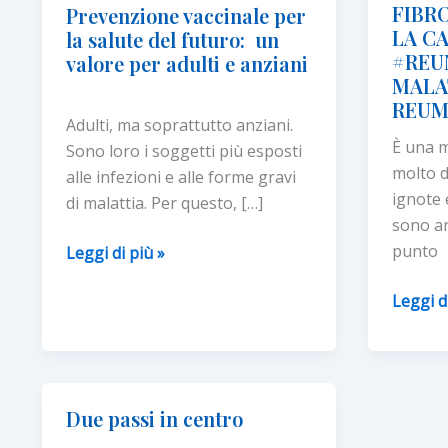
FIBR
Prevenzione vaccinale per
LA C
la salute del futuro: un
#REU
valore per adulti e anziani
MALA
REUM
Adulti, ma soprattutto anziani.
È una m
Sono loro i soggetti più esposti
molto d
alle infezioni e alle forme gravi
ignote 
di malattia. Per questo, […]
sono an
punto
Prevenzione
Leggi di più »
vaccinale
FIBROM
Leggi d
per
RIPART
la
LA
salute
CAMPA
del
#REUM
futuro:
Due passi in centro
SULLE
un