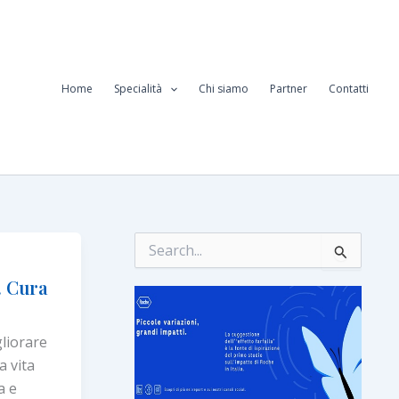
Home
Specialità
Chi siamo
Partner
Contatti
C
e
r
. Cura
c
a
:
gliorare
a vita
a e