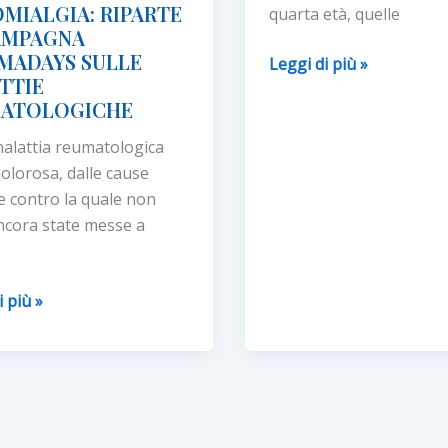
OMIALGIA: RIPARTE
quarta età, quelle
AMPAGNA
MADAYS SULLE
Fai
Leggi di più »
TTIE
la
ATOLOGICHE
prima
mossa.
alattia reumatologica
Cura
olorosa, dalle cause
le
e contro la quale non
tue
cora state messe a
ossa
IALGIA:
i più »
E
GNA
ADAYS