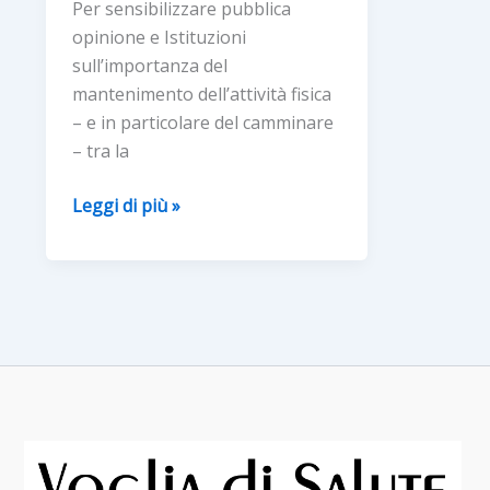
Per sensibilizzare pubblica
MALAT
valore
opinione e Istituzioni
REUMA
per
sull’importanza del
adulti
mantenimento dell’attività fisica
e
– e in particolare del camminare
anziani
– tra la
Due
Leggi di più »
passi
in
centro