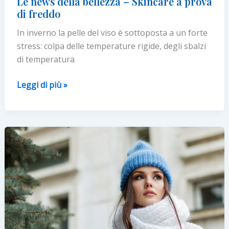
Le news della bellezza – Skincare a prova
di freddo
In inverno la pelle del viso è sottoposta a un forte
stress: colpa delle temperature rigide, degli sbalzi
di temperatura
Le
Leggi di più »
news
della
bellezza
–
Skincare
a
prova
di
freddo