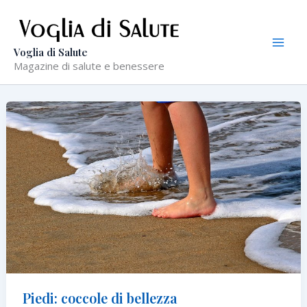
Vai
al
contenuto
Voglia di Salute
Magazine di salute e benessere
Piedi: coccole di bellezza