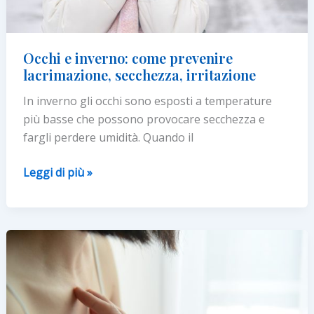
Occhi e inverno: come prevenire
lacrimazione, secchezza, irritazione
In inverno gli occhi sono esposti a temperature
più basse che possono provocare secchezza e
fargli perdere umidità. Quando il
Occhi
Leggi di più »
e
inverno:
come
prevenire
lacrimazione,
secchezza,
irritazione