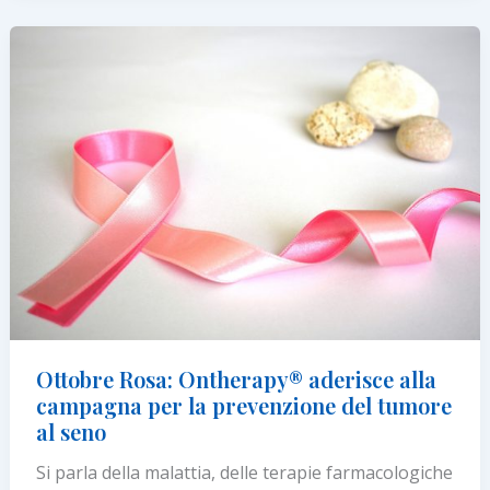
nasce
il
progetto
Eau
Thermale
Avène e
SIDeMaST
per
i
PAZIENTI
ONCOLOGICI
Ottobre Rosa: Ontherapy® aderisce alla
campagna per la prevenzione del tumore
al seno
Si parla della malattia, delle terapie farmacologiche