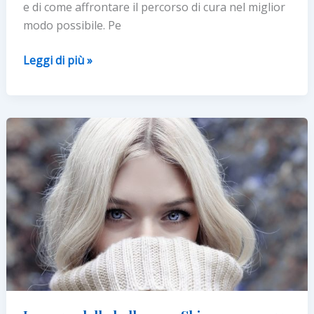
e di come affrontare il percorso di cura nel miglior
modo possibile. Pe
Ottobre
Leggi di più »
Rosa:
Ontherapy®
aderisce
alla
campagna
per
la
prevenzione
del
tumore
al
seno