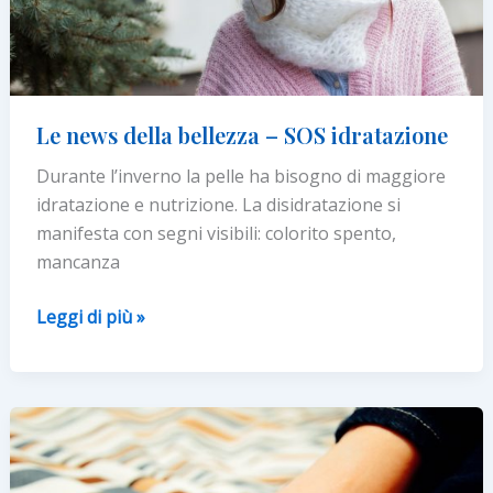
Le news della bellezza – SOS idratazione
Durante l’inverno la pelle ha bisogno di maggiore
idratazione e nutrizione. La disidratazione si
manifesta con segni visibili: colorito spento,
mancanza
Le
Leggi di più »
news
della
bellezza
–
SOS
idratazione