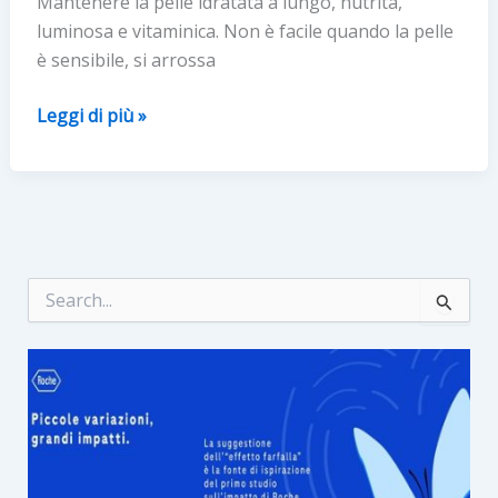
Mantenere la pelle idratata a lungo, nutrita,
luminosa e vitaminica. Non è facile quando la pelle
è sensibile, si arrossa
Le
Leggi di più »
news
della
bellezza
–
SOS
pelli
C
e
sensibili:
r
skincare
c
antifreddo
a
: