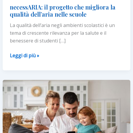
necessARIA: il progetto che migliora la
qualità dell’aria nelle scuole
La qualità dell’aria negli ambienti scolastici è un
tema di crescente rilevanza per la salute e il
benessere di studenti […]
necessARIA:
Leggi di più »
il
progetto
che
migliora
la
qualità
dell’aria
nelle
scuole