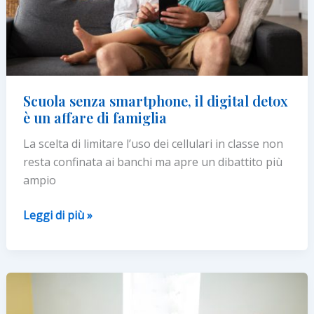
Scuola senza smartphone, il digital detox
è un affare di famiglia
La scelta di limitare l’uso dei cellulari in classe non
resta confinata ai banchi ma apre un dibattito più
ampio
Scuola
Leggi di più »
senza
smartphone,
il
digital
detox