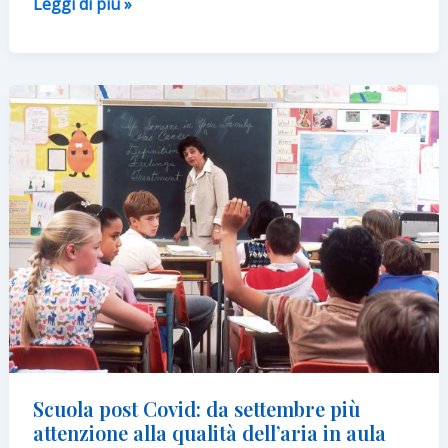
Mensa
Leggi di più »
scolastica:
per
4
famiglie
su
10
è
fondamentale
per
promuovere
l’educazione
alimentare
Scuola post Covid: da settembre più
attenzione alla qualità dell’aria in aula