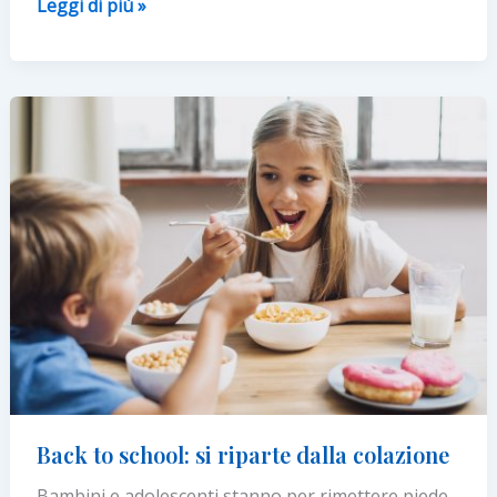
A
Leggi di più »
scuola
senza
glutine:
i
progetti
e
l’impegno
di
AIC
Back to school: si riparte dalla colazione
Bambini e adolescenti stanno per rimettere piede