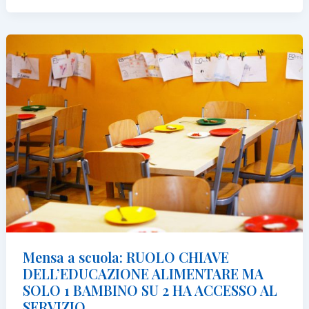
scuola:
mai
saltare
la
colazione
e
niente
smartphone
prima
di
andare
a
dormire
Mensa a scuola: RUOLO CHIAVE
DELL’EDUCAZIONE ALIMENTARE MA
SOLO 1 BAMBINO SU 2 HA ACCESSO AL
SERVIZIO