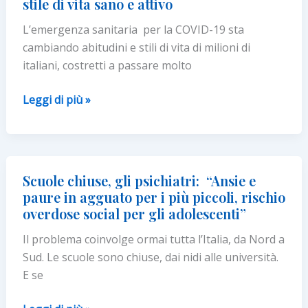
stile di vita sano e attivo
L’emergenza sanitaria per la COVID-19 sta
cambiando abitudini e stili di vita di milioni di
italiani, costretti a passare molto
Mangiare
Leggi di più »
bene
e
muoversi
anche
Scuole chiuse, gli psichiatri: “Ansie e
a
paure in agguato per i più piccoli, rischio
casa.
overdose social per gli adolescenti”
Il
Il problema coinvolge ormai tutta l’Italia, da Nord a
progetto
Sud. Le scuole sono chiuse, dai nidi alle università.
“Sano
E se
chi
sa”