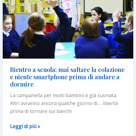
scelgono
UNA
DIETA
PIÙ
SANA
ED
EQUILIBRATA
Rientro a scuola: mai saltare la colazione
e niente smartphone prima di andare a
dormire
La campanella per molti bambini è già suonata.
Altri avranno ancora qualche giorno di…. libertà
prima di tornare sui banchi
Rientro
Leggi di più »
a