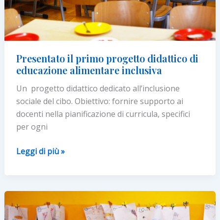
2
HA
ACCESSO
AL
Presentato il primo progetto didattico di
SERVIZIO
educazione alimentare inclusiva
Un progetto didattico dedicato all’inclusione
sociale del cibo. Obiettivo: fornire supporto ai
docenti nella pianificazione di curricula, specifici
per ogni
Presentato
Leggi di più »
il
primo
progetto
didattico
di