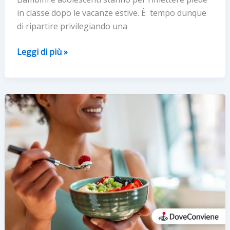
in classe dopo le vacanze estive. È tempo dunque
di ripartire privilegiando una
Back
Leggi di più »
to
school:
si
riparte
dalla
colazione