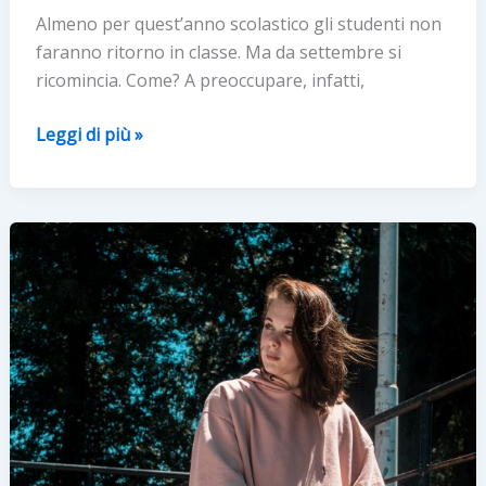
Almeno per quest’anno scolastico gli studenti non
faranno ritorno in classe. Ma da settembre si
ricomincia. Come? A preoccupare, infatti,
Scuola
Leggi di più »
post
Covid:
da
settembre
più
attenzione
alla
qualità
dell’aria
in
aula