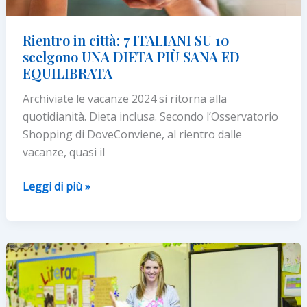
Rientro in città: 7 ITALIANI SU 10
scelgono UNA DIETA PIÙ SANA ED
EQUILIBRATA
Archiviate le vacanze 2024 si ritorna alla
quotidianità. Dieta inclusa. Secondo l’Osservatorio
Shopping di DoveConviene, al rientro dalle
vacanze, quasi il
Rientro
Leggi di più »
in
città:
7
ITALIANI
SU
10