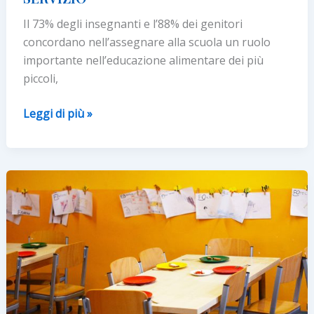
Il 73% degli insegnanti e l’88% dei genitori
concordano nell’assegnare alla scuola un ruolo
importante nell’educazione alimentare dei più
piccoli,
Mensa
Leggi di più »
a
scuola:
RUOLO
CHIAVE
DELL’EDUCAZIONE
ALIMENTARE
MA
SOLO
1
BAMBINO
SU