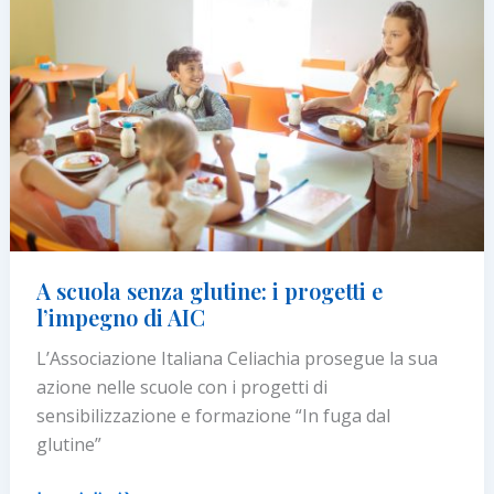
è
un
affare
di
famiglia
A scuola senza glutine: i progetti e
l’impegno di AIC
L’Associazione Italiana Celiachia prosegue la sua
azione nelle scuole con i progetti di
sensibilizzazione e formazione “In fuga dal
glutine”