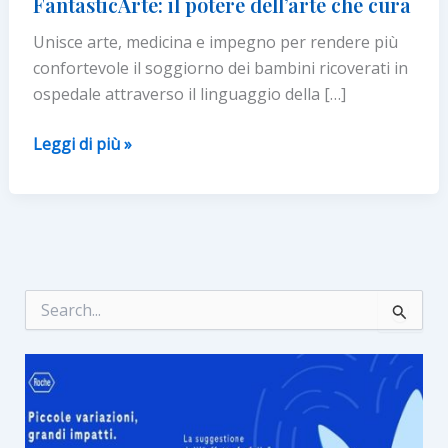
FantasticArte: il potere dell’arte che cura
Unisce arte, medicina e impegno per rendere più
confortevole il soggiorno dei bambini ricoverati in
ospedale attraverso il linguaggio della […]
FantasticArte:
Leggi di più »
il
potere
dell’arte
che
cura
C
e
r
c
a
: