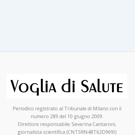
a
colpi
di
pagaia
contro
il
tumore
al
seno
e
le
malattie
cardiovascolari
Periodico registrato al Tribunale di Milano con il
numero 289 del 10 giugno 2009.
Direttore responsabile: Severina Cantaroni,
giornalista scientifica (CNTSRN48T62D969I)