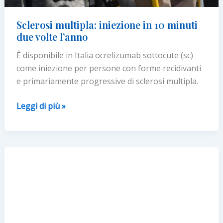
Sclerosi multipla: iniezione in 10 minuti
due volte l’anno
È disponibile in Italia ocrelizumab sottocute (sc)
come iniezione per persone con forme recidivanti
e primariamente progressive di sclerosi multipla.
Sclerosi
Leggi di più »
multipla:
iniezione
in
10
minuti
due
volte
l’anno