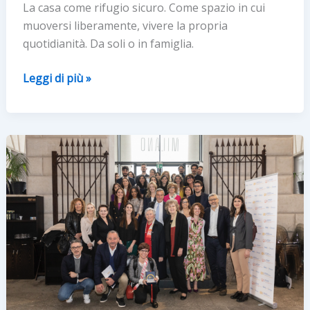
La casa come rifugio sicuro. Come spazio in cui
muoversi liberamente, vivere la propria
quotidianità. Da soli o in famiglia.
Sclerosi
Leggi di più »
multipla,
il
benessere
passa
anche
da
spazi
abitativi
pensati
“su
misura”