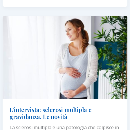
la
Sclerosi
Multipla:
nasce
“Mille
Storie”
L’intervista: sclerosi multipla e
gravidanza. Le novità
La sclerosi multipla è una patologia che colpisce in