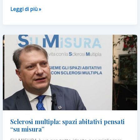
Sclerosi
Leggi di più »
Multipla:
tornano
le
Erbe
Aromatiche
di
AISM
Sclerosi multipla: spazi abitativi pensati
“su misura”