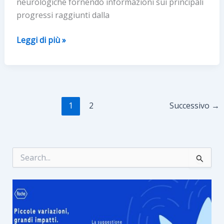
neurologiche fornendo informazioni sui principali
progressi raggiunti dalla
Al
Leggi di più »
via
la
Settimana
Mondiale
del
1
2
Successivo
→
Cervello
C
e
r
c
a
: