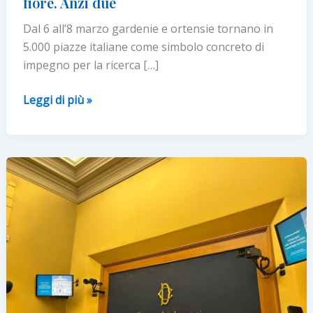
fiore. Anzi due
Dal 6 all’8 marzo gardenie e ortensie tornano in
5.000 piazze italiane come simbolo concreto di
impegno per la ricerca […]
Fermiamo
Leggi di più »
la
sclerosi
multipla
con
un
fiore.
Anzi
due