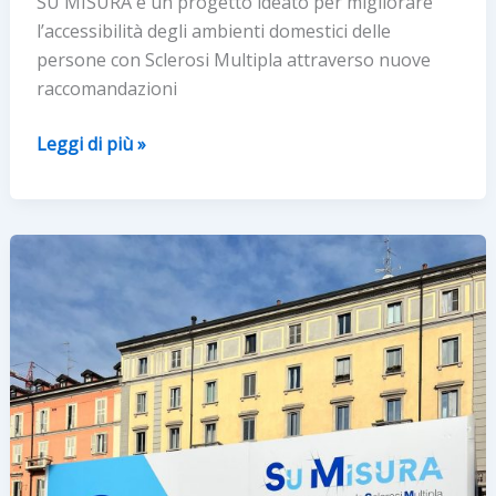
SU MISURA è un progetto ideato per migliorare
l’accessibilità degli ambienti domestici delle
persone con Sclerosi Multipla attraverso nuove
raccomandazioni
Sclerosi
Leggi di più »
multipla:
spazi
abitativi
pensati
“su
misura”