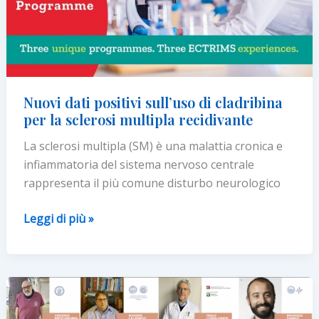
BANDI
PER
LA
RICERCA
E
Nuovi dati positivi sull’uso di cladribina
I
per la sclerosi multipla recidivante
SERVIZI
La sclerosi multipla (SM) è una malattia cronica e
infiammatoria del sistema nervoso centrale
rappresenta il più comune disturbo neurologico
Nuovi
Leggi di più »
dati
positivi
sull’uso
di
cladribina