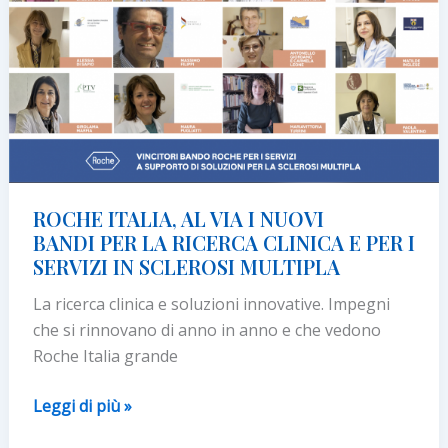
per
la
sclerosi
multipla
recidivante
ROCHE ITALIA, AL VIA I NUOVI
BANDI PER LA RICERCA CLINICA E PER I
SERVIZI IN SCLEROSI MULTIPLA
La ricerca clinica e soluzioni innovative. Impegni
che si rinnovano di anno in anno e che vedono
Roche Italia grande
ROCHE
Leggi di più »
ITALIA,