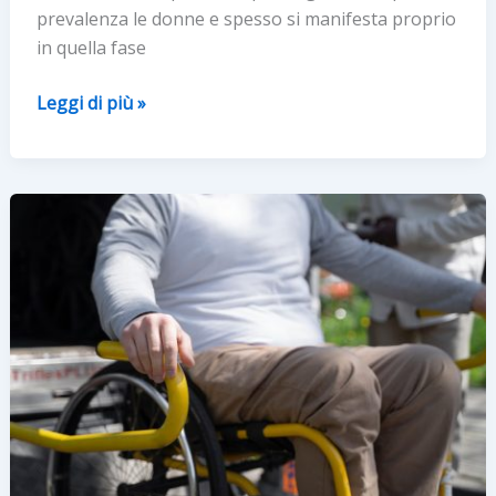
prevalenza le donne e spesso si manifesta proprio
in quella fase
L’intervista:
Leggi di più »
sclerosi
multipla
e
gravidanza.
Le
novità