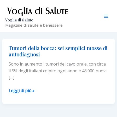
Vai
al
contenuto
Voglia di Salute
Magazine di salute e benessere
Tumori della bocca: sei semplici mosse di
autodiagnosi
Sono in aumento i tumori del cavo orale, con circa
il 5% degli italiani colpito ogni anno e 43.000 nuovi
[…]
Tumori
Leggi di più »
della
bocca:
sei