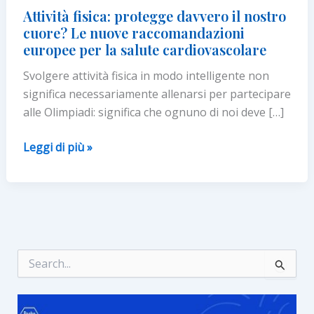
Attività fisica: protegge davvero il nostro
cuore? Le nuove raccomandazioni
europee per la salute cardiovascolare
Svolgere attività fisica in modo intelligente non
significa necessariamente allenarsi per partecipare
alle Olimpiadi: significa che ognuno di noi deve […]
Attività
Leggi di più »
fisica:
protegge
davvero
il
nostro
cuore?
C
e
Le
r
nuove
c
raccomandazioni
a