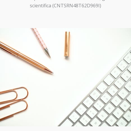
scientifica (CNTSRN48T62D969I)