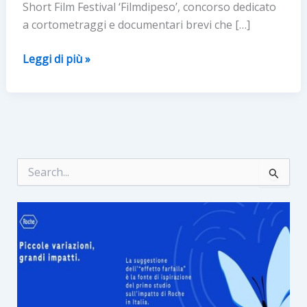
Short Film Festival ‘Filmdipeso’, concorso dedicato
a cortometraggi e documentari brevi che […]
“FILMDIPESO”:
Leggi di più »
I
CORTOMETRAGGI
DI
SENSIBILIZZAZIONE
SU
OBESITÀ
C
e
E
r
DISTURBI
c
ALIMENTARI
a
: