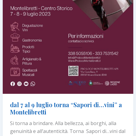
dal 7 al 9 luglio torna “Sapori di…vini” a
Montelibretti
Si torna a brindare. Alla bellezza, ai borghi, alla
genuinità e all’autenticità. Torna Sapori di…vini dal