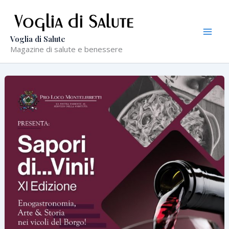
Vai
al
contenuto
Voglia di Salute
Magazine di salute e benessere