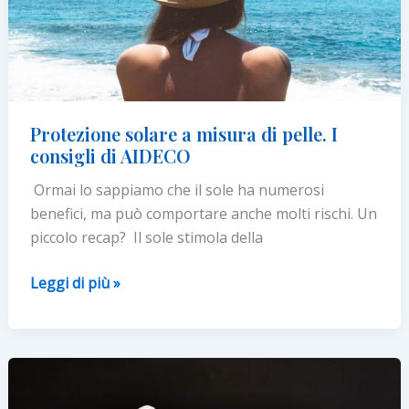
Protezione solare a misura di pelle. I
consigli di AIDECO
Ormai lo sappiamo che il sole ha numerosi
benefici, ma può comportare anche molti rischi. Un
piccolo recap? Il sole stimola della
Protezione
Leggi di più »
solare
a
misura
di
pelle.