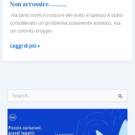
Non arrossire………..
Ha tanti nomi il rossore del volto e spesso è stato
considerato un problema solamente estetico, ma
un colorito troppo
Non
Leggi di più »
arrossire………..
C
e
r
c
a
: