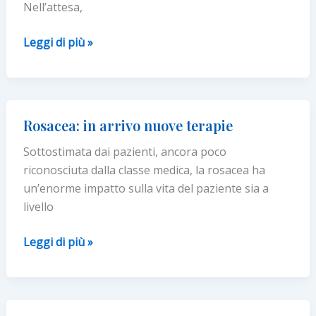
Nell’attesa,
Mascherine:
Leggi di più »
come
sopravvivere
all’estate?
Ecco
Rosacea: in arrivo nuove terapie
le
Sottostimata dai pazienti, ancora poco
regole
riconosciuta dalla classe medica, la rosacea ha
per
un’enorme impatto sulla vita del paziente sia a
“convivere”
livello
al
meglio
Rosacea:
Leggi di più »
in
arrivo
nuove
terapie