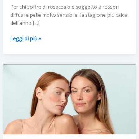
Per chi soffre di rosacea o è soggetto a rossori
diffusi e pelle molto sensibile, la stagione più calda
dell’anno […]
Pelle
Leggi di più »
sensibile:
cinque
consigli
per
l’estate