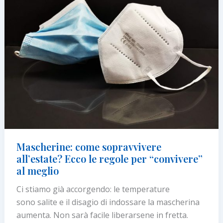
I
consigli
di
AIDECO
Mascherine: come sopravvivere
all’estate? Ecco le regole per “convivere”
al meglio
Ci stiamo già accorgendo: le temperature
sono salite e il disagio di indossare la mascherina
aumenta. Non sarà facile liberarsene in fretta.