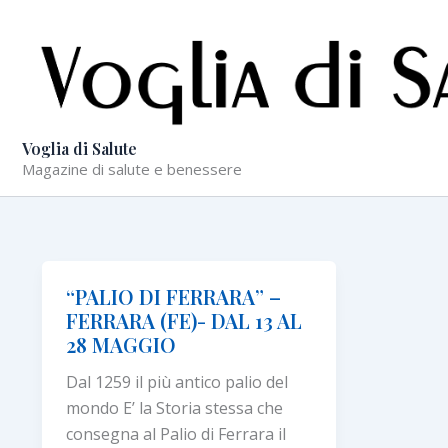
Vai
al
contenuto
Voglia di Salute
Magazine di salute e benessere
“PALIO DI FERRARA” –
FERRARA (FE)- DAL 13 AL
28 MAGGIO
Dal 1259 il più antico palio del
mondo E’ la Storia stessa che
consegna al Palio di Ferrara il